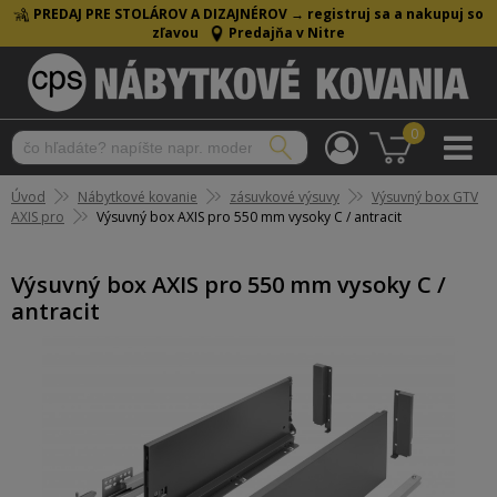
PREDAJ PRE STOLÁROV A DIZAJNÉROV →
registruj sa a nakupuj so
zľavou
Predajňa v Nitre
0
Úvod
Nábytkové kovanie
zásuvkové výsuvy
Výsuvný box GTV
AXIS pro
Výsuvný box AXIS pro 550 mm vysoky C / antracit
Výsuvný box AXIS pro 550 mm vysoky C /
antracit