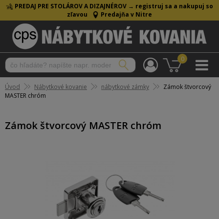
PREDAJ PRE STOLÁROV A DIZAJNÉROV →
registruj sa a nakupuj so
zľavou
Predajňa v Nitre
0
Úvod
Nábytkové kovanie
nábytkové zámky
Zámok štvorcový
MASTER chróm
Zámok štvorcový MASTER chróm