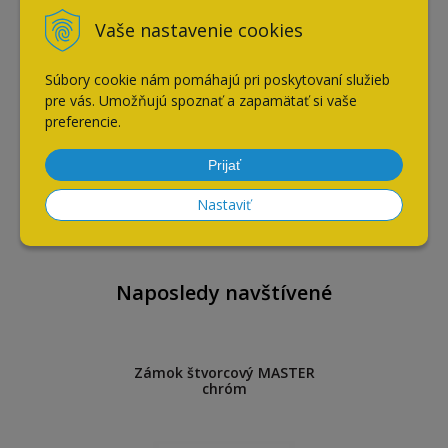
Vaše nastavenie cookies
Súbory cookie nám pomáhajú pri poskytovaní služieb
pre vás. Umožňujú spoznať a zapamätať si vaše
preferencie.
Generálny kľuč MASTER
Prijať
4,40
€
Nastaviť
s DPH / ks
Naposledy navštívené
Zámok štvorcový MASTER
chróm