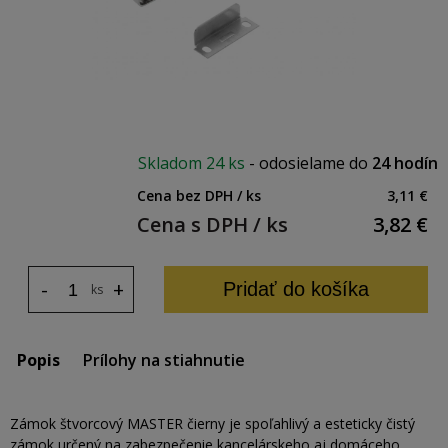
Skladom
24 ks
-
odosielame do
24 hodín
Cena bez DPH / ks
3,11 €
Cena s DPH / ks
3,82
€
-
+
Pridať do košíka
ks
Popis
Prílohy na stiahnutie
Zámok štvorcový MASTER čierny je spoľahlivý a esteticky čistý
zámok určený na zabezpečenie kancelárskeho aj domáceho