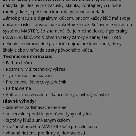
nábytku. Je ideálny pre zásuvky, skrinky, kontajnery či úložné
moduly, kde je potrebná kontrola prístupu a poriadok.
Zámok pracuje s digitálnym kľúčom, pričom každý kľúč má svoje
unikátne číslo – otvára iba konkrétny zámok. Súčasne je súčasťou
systému MASTER, čo znamená, že je možné dokúpiť generálny
(MASTER) kľúč, ktorý otvorí všetky zámky v danej sérii. Toto
riešenie je mimoriadne praktické najmä pre kancelárie, firmy,
školy alebo v prípade straty pôvodného kľúča.
Technické informácie:
• Farba: chróm
• Rozmery: viď. technický výkres
• Typ zámku: zadlabávací
• Prevedenie: štvorcový, priečnik
• Farba: čierna
• Aplikácia: univerzálna – kancelársky a bytový nábytok
Hlavné výhody:
• diskrétne zadlabávacie riešenie
• univerzálne použitie pre rôzne typy nábytku
• digitálny kľúč s unikátnym číslom
• možnosť použitia MASTER kľúča pre celú sériu
• vhodné riešenie pre firmy aj domácnosti