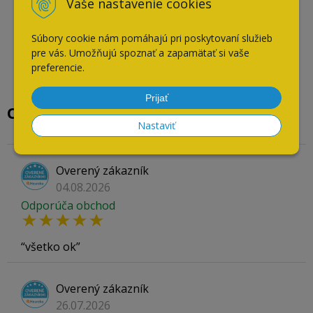
Vaše nastavenie cookies
Súbory cookie nám pomáhajú pri poskytovaní služieb
pre vás. Umožňujú spoznať a zapamätať si vaše
preferencie.
Prijať
Overené našimi zákazníkmi
Nastaviť
Overený zákazník
04.08.2026
Odporúča obchod
všetko ok
Overený zákazník
26.07.2026