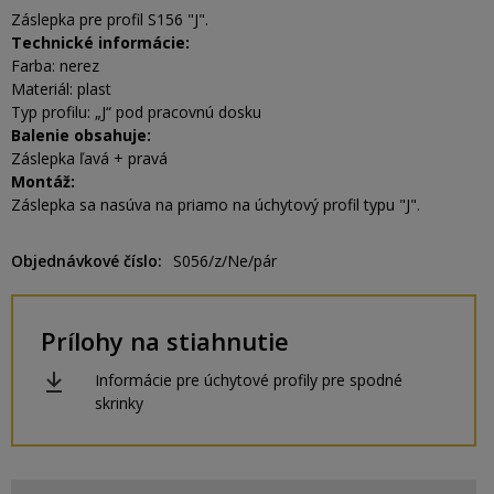
Záslepka pre profil S156 "J".
Technické informácie:
Farba: nerez
Materiál: plast
Typ profilu: „J“ pod pracovnú dosku
Balenie obsahuje:
Záslepka ľavá + pravá
Montáž:
Záslepka sa nasúva na priamo na úchytový profil typu "J".
Objednávkové číslo
S056/z/Ne/pár
Prílohy na stiahnutie
Informácie pre úchytové profily pre spodné
skrinky