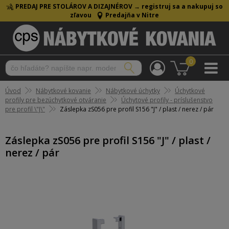
PREDAJ PRE STOLÁROV A DIZAJNÉROV →
registruj sa a nakupuj so
zľavou
Predajňa v Nitre
0
Úvod
Nábytkové kovanie
Nábytkové úchytky
Úchytkové
profily pre bezúchytkové otváranie
Úchytové profily - príslušenstvo
pre profil \"J\"
Záslepka zS056 pre profil S156 "J" / plast / nerez / pár
Záslepka zS056 pre profil S156 "J" / plast /
nerez / pár