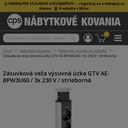
PREDAJ PRE STOLÁROV A DIZAJNÉROV →
registruj sa a nakupuj so
zľavou
Predajňa v Nitre
0
Úvod
Nábytkové kovanie
Elektrické zásuvky do nábytku
Zásuvková veža výsuvná úzka GTV AE-BPW3U60 / 3x 230 V / strieborná
Zásuvková veža výsuvná úzka GTV AE-
BPW3U60 / 3x 230 V / strieborná