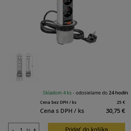
Skladom
4 ks
-
odosielame do
24 hodín
Cena bez DPH / ks
25 €
Cena s DPH / ks
30,75
€
-
+
Pridať do košíka
ks