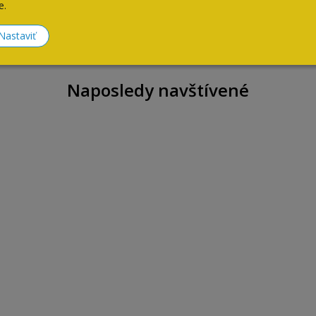
e.
Nastaviť
Naposledy navštívené