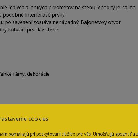
nie malých a ľahkých predmetov na stenu. Vhodný je najmä
o podobné interiérové prvky.
mu po zavesení zostáva nenápadný. Bajonetový otvor
ý kotviaci prvok v stene.
 ľahké rámy, dekorácie
zadnej strane predmetu a pripevní sa skrutkami. Následne
nastavenie cookies
stene.
ži je potrebné zvoliť kotvenie podľa typu steny a
nám pomáhajú pri poskytovaní služieb pre vás. Umožňujú spoznať a 