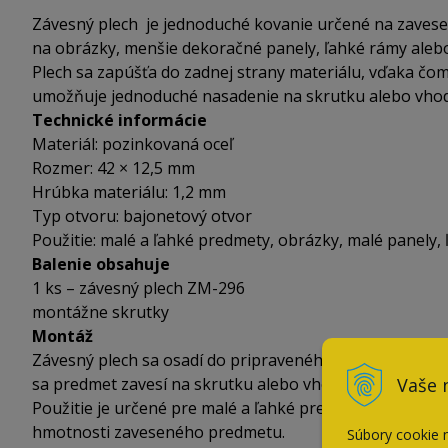
Závesný plech je jednoduché kovanie určené na zavese
na obrázky, menšie dekoračné panely, ľahké rámy aleb
Plech sa zapúšťa do zadnej strany materiálu, vďaka čo
umožňuje jednoduché nasadenie na skrutku alebo vhodn
Technické informácie
Materiál: pozinkovaná oceľ
Rozmer: 42 × 12,5 mm
Hrúbka materiálu: 1,2 mm
Typ otvoru: bajonetový otvor
Použitie: malé a ľahké predmety, obrázky, malé panely,
Balenie obsahuje
1 ks – závesný plech ZM-296
montážne skrutky
Montáž
Závesný plech sa osadí do pripraveného zapustenia na 
Vaše 
sa predmet zavesí na skrutku alebo vhodné kotvenie v 
Použitie je určené pre malé a ľahké predmety. Pri montá
hmotnosti zaveseného predmetu.
Súbory cookie 