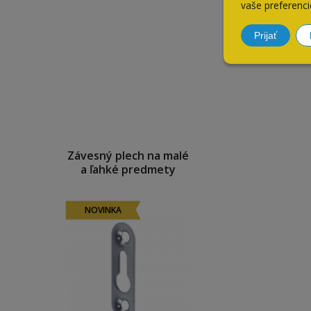
vaše preferenci
Prijať
Závesný plech na malé
a ľahké predmety
NOVINKA