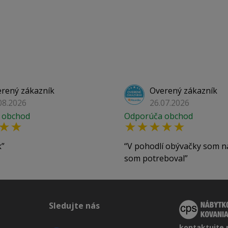
rený zákazník
Overený zákazník
08.2026
26.07.2026
 obchod
Odporúča obchod
k
V pohodlí obývačky som n
som potreboval
Sledujte nás
kontaktujte 