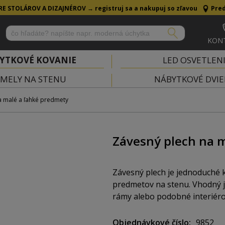
RE STOLÁROV A DIZAJNÉROV →
registruj sa a nakupuj so zľavou
Pred
KON
YTKOVÉ KOVANIE
LED OSVETLEN
MELY NA STENU
NÁBYTKOVÉ DVIE
a malé a ľahké predmety
Závesný plech na 
Závesný plech je jednoduché 
predmetov na stenu. Vhodný j
rámy alebo podobné interiéro
Objednávkové číslo
9852