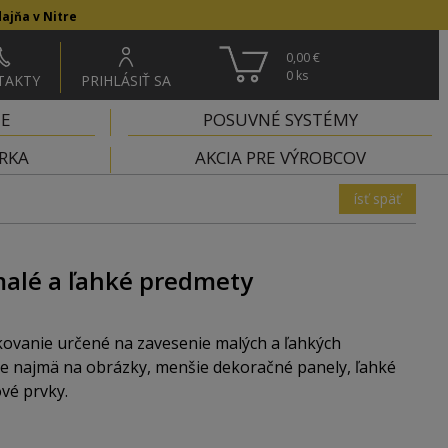
ajňa v Nitre
0,00 €
0
ks
TAKTY
PRIHLÁSIŤ SA
IE
POSUVNÉ SYSTÉMY
RKA
AKCIA PRE VÝROBCOV
ísť späť
malé a ľahké predmety
kovanie určené na zavesenie malých a ľahkých
e najmä na obrázky, menšie dekoračné panely, ľahké
vé prvky.