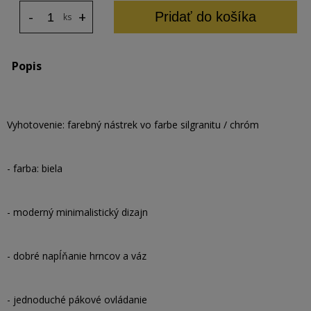
-
+
Pridať do košíka
ks
Popis
Vyhotovenie: farebný nástrek vo farbe silgranitu / chróm
- farba: biela
- moderný minimalistický dizajn
- dobré napĺňanie hrncov a váz
- jednoduché pákové ovládanie