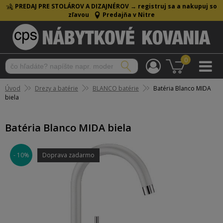
PREDAJ PRE STOLÁROV A DIZAJNÉROV →
registruj sa a nakupuj so
zľavou
Predajňa v Nitre
0
Úvod
Drezy a batérie
BLANCO batérie
Batéria Blanco MIDA
biela
Batéria Blanco MIDA biela
- 10%
Doprava zadarmo