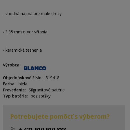
- vhodná najmä pre malé drezy
- ? 35 mm otvor vŕtania
- keramické tesnenia
Výrobca
Objednávkové číslo
519418
Farba
biela
Prevedenie
Silgranitové batérie
Typ batérie
bez spršky
Potrebujete pomôcť s výberom?
+ 421 910 910 883