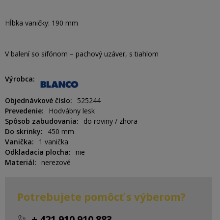
Hĺbka vaničky: 190 mm
V balení so sifónom – pachový uzáver, s tiahlom
Výrobca
Objednávkové číslo
525244
Prevedenie
Hodvábny lesk
Spôsob zabudovania
do roviny / zhora
Do skrinky
450 mm
Vanička
1 vanička
Odkladacia plocha
nie
Materiál
nerezové
Potrebujete pomôcť s výberom?
+ 421 910 910 883