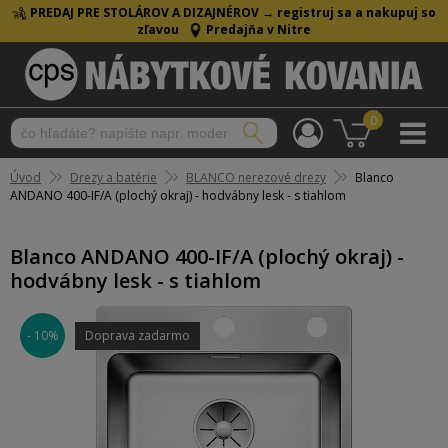
PREDAJ PRE STOLÁROV A DIZAJNÉROV →
registruj sa a nakupuj so
zľavou
Predajňa v Nitre
0
Úvod
Drezy a batérie
BLANCO nerezové drezy
Blanco
ANDANO 400-IF/A (plochý okraj) - hodvábny lesk - s tiahlom
Blanco ANDANO 400-IF/A (plochý okraj) -
hodvábny lesk - s tiahlom
- 10%
Doprava zadarmo