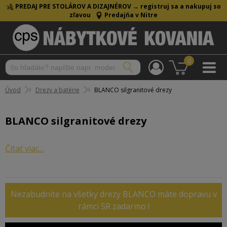
PREDAJ PRE STOLÁROV A DIZAJNÉROV →
registruj sa a nakupuj so
zľavou
Predajňa v Nitre
0
Úvod
Drezy a batérie
BLANCO silgranitové drezy
BLANCO silgranitové drezy
Silgranitové drezy BLANCO
Čítať viac...
Nezabudnite na všetky drezy BLANCO máte dopravu v
Kuchynské drezy BLANCO od renomovaného
rámci SR zadarmo !
nemeckého výrobcu.