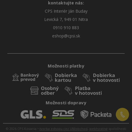
kontaktujte nás:
CPS Interiér Ján Buday
Levická 7, 949 01 Nitra
0910 910 883
eshop@cpsi.sk
Možnosti platby
Možnosti dopravy
© 2026 CPS Kovania •
tvorba eshopu cez UNIobchod
,
webhosting
spoločnosti