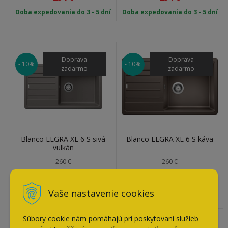
Doba expedovania do 3 - 5 dní
Doba expedovania do 3 - 5 dní
Doprava
Doprava
- 10%
- 10%
zadarmo
zadarmo
Blanco LEGRA XL 6 S sivá
Blanco LEGRA XL 6 S káva
vulkán
260 €
260 €
234
€
234
€
Doba expedovania do 3 - 5 dní
Doba expedovania do 3 - 5 dní
Vaše nastavenie cookies
Súbory cookie nám pomáhajú pri poskytovaní služieb