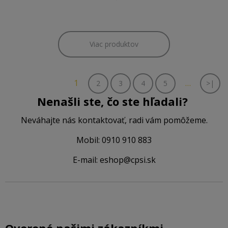
Viac produktov
1
…
2
3
4
5
>|
Nenašli ste, čo ste hľadali?
Neváhajte nás kontaktovať, radi vám pomôžeme.
Mobil: 0910 910 883
E-mail: eshop@cpsi.sk