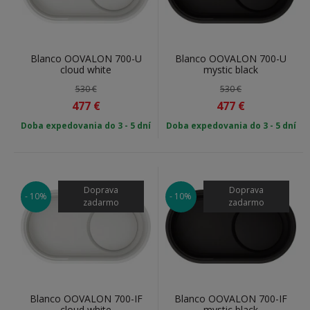
Video: BLANCO Čistenie & údržba silgranitového
drezu DuraPur
Blanco OOVALON 700-U
Blanco OOVALON 700-U
cloud white
mystic black
530 €
530 €
477
€
477
€
Doba expedovania do 3 - 5 dní
Doba expedovania do 3 - 5 dní
Doprava
Doprava
- 10%
- 10%
zadarmo
zadarmo
Blanco OOVALON 700-IF
Blanco OOVALON 700-IF
cloud white
mystic black