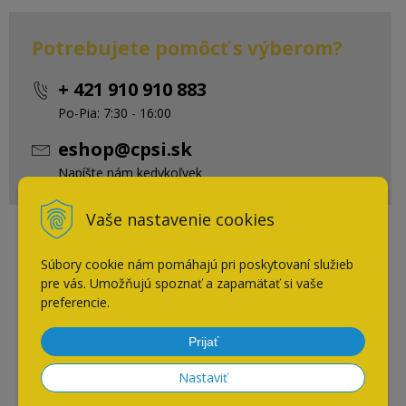
Potrebujete pomôcť s výberom?
+ 421 910 910 883
Po-Pia: 7:30 - 16:00
eshop@cpsi.sk
Napíšte nám kedykoľvek
Vaše nastavenie cookies
Naposledy navštívené
Súbory cookie nám pomáhajú pri poskytovaní služieb
pre vás. Umožňujú spoznať a zapamätať si vaše
preferencie.
Blanco FARON XL 6 S káva
Prijať
Nastaviť
AKCIA
-10%