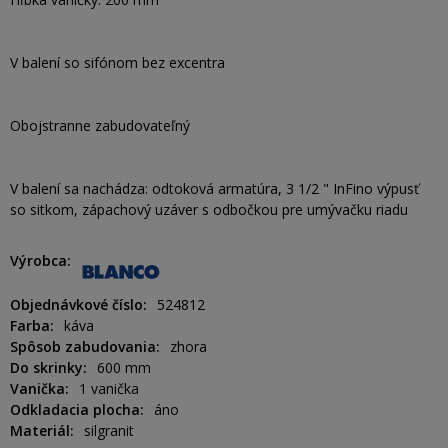
V balení so sifónom bez excentra
Obojstranne zabudovateľný
V balení sa nachádza: odtoková armatúra, 3 1/2 " InFino výpusť
so sitkom, zápachový uzáver s odbočkou pre umývačku riadu
Výrobca
Objednávkové číslo
524812
Farba
káva
Spôsob zabudovania
zhora
Do skrinky
600 mm
Vanička
1 vanička
Odkladacia plocha
áno
Materiál
silgranit