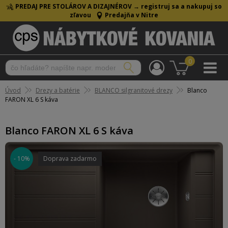
PREDAJ PRE STOLÁROV A DIZAJNÉROV →
registruj sa a nakupuj so
zľavou
Predajňa v Nitre
0
Úvod
Drezy a batérie
BLANCO silgranitové drezy
Blanco
FARON XL 6 S káva
Blanco FARON XL 6 S káva
- 10%
Doprava zadarmo