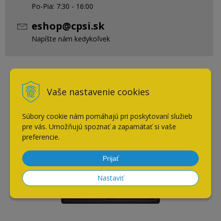
Po-Pia: 7:30 - 16:00
eshop@cpsi.sk
Napíšte nám kedykoľvek
Naposledy navštívené
Vaše nastavenie cookies
Súbory cookie nám pomáhajú pri poskytovaní služieb
Blanco LEGRA XL 6 S antracit
pre vás. Umožňujú spoznať a zapamätať si vaše
preferencie.
AKCIA
-10%
Prijať
Nastaviť