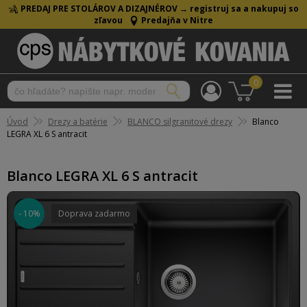
PREDAJ PRE STOLÁROV A DIZAJNÉROV →
registruj sa a nakupuj so
zľavou
Predajňa v Nitre
0
Úvod
Drezy a batérie
BLANCO silgranitové drezy
Blanco
LEGRA XL 6 S antracit
Blanco LEGRA XL 6 S antracit
- 10%
Doprava zadarmo