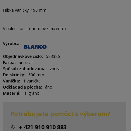
Hĺbka vaničky: 190 mm
V balení so sifónom bez excentra
Výrobca
Objednávkové číslo
523326
Farba
antracit
Spôsob zabudovania
zhora
Do skrinky
600 mm
Vanička
1 vanička
Odkladacia plocha
áno
Materiál
silgranit
Potrebujete pomôcť s výberom?
+ 421 910 910 883