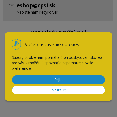
eshop@cpsi.sk
Napíšte nám kedykoľvek
Naposledy navštívené
Vaše nastavenie cookies
Blanco METRA 6 S biela
Súbory cookie nám pomáhajú pri poskytovaní služieb
pre vás. Umožňujú spoznať a zapamätať si vaše
preferencie.
AKCIA
-10%
Prijať
Nastaviť