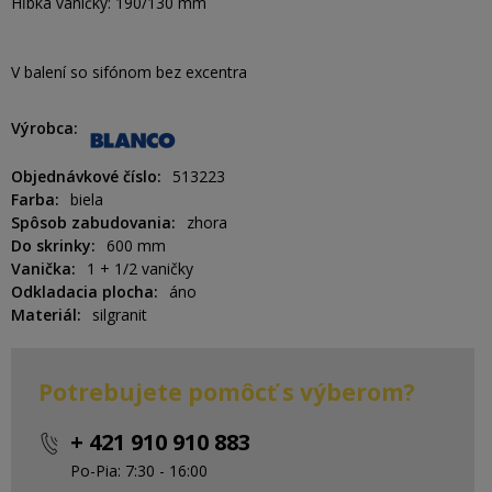
Hĺbka vaničky: 190/130 mm
V balení so sifónom bez excentra
Výrobca
Objednávkové číslo
513223
Farba
biela
Spôsob zabudovania
zhora
Do skrinky
600 mm
Vanička
1 + 1/2 vaničky
Odkladacia plocha
áno
Materiál
silgranit
Potrebujete pomôcť s výberom?
+ 421 910 910 883
Po-Pia: 7:30 - 16:00