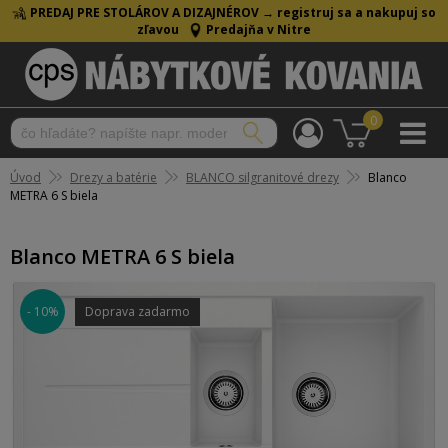
PREDAJ PRE STOLÁROV A DIZAJNÉROV →
registruj sa a nakupuj so
zľavou
Predajňa v Nitre
0
Úvod
Drezy a batérie
BLANCO silgranitové drezy
Blanco
METRA 6 S biela
Blanco METRA 6 S biela
- 10%
Doprava zadarmo