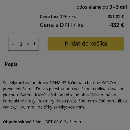
odosielame do
3 - 5 dní
Cena bez DPH / ks
351,22 €
Cena s DPH / ks
432
€
-
+
Pridať do košíka
ks
Popis
Set silgranitového drezu SONA 45 S čierna a batérie KANO v
prevedení čierna. Drez s priestrannou vaničkou a odkvapkávacou
plochou. Batéria KANO v štíhlom dizajne obzvášť vhodná pre
kompaktné drezy. Rozmery drezu (VxŠ): 500 mm x 780 mm. Hĺbka
vaničky: 190 mm. Pre šírky skrinky: 450 mm.
Objednávkové číslo
SET 08-C 24 čierna