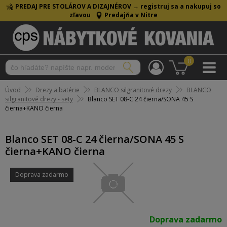
PREDAJ PRE STOLÁROV A DIZAJNÉROV →
registruj sa a nakupuj so
zľavou
Predajňa v Nitre
0
Úvod
Drezy a batérie
BLANCO silgranitové drezy
BLANCO
silgranitové drezy - sety
Blanco SET 08-C 24 čierna/SONA 45 S
čierna+KANO čierna
Blanco SET 08-C 24 čierna/SONA 45 S
čierna+KANO čierna
Doprava zadarmo
Doprava zadarmo