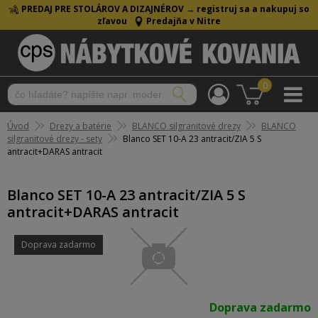
PREDAJ PRE STOLÁROV A DIZAJNÉROV →
registruj sa a nakupuj so
zľavou
Predajňa v Nitre
0
Úvod
Drezy a batérie
BLANCO silgranitové drezy
BLANCO
silgranitové drezy - sety
Blanco SET 10-A 23 antracit/ZIA 5 S
antracit+DARAS antracit
Blanco SET 10-A 23 antracit/ZIA 5 S
antracit+DARAS antracit
Doprava zadarmo
Doprava zadarmo