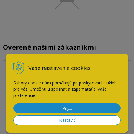
Overené našimi zákazníkmi
Vaše nastavenie cookies
Overený zákazník
04.08.2026
Súbory cookie nám pomáhajú pri poskytovaní služieb
Odporúča obchod
pre vás. Umožňujú spoznať a zapamätať si vaše
preferencie.
všetko ok
Prijať
Nastaviť
Overený zákazník
26.07.2026