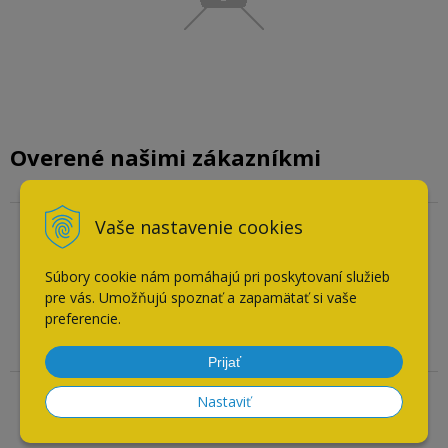
Overené našimi zákazníkmi
Vaše nastavenie cookies
Overený zákazník
04.08.2026
Súbory cookie nám pomáhajú pri poskytovaní služieb
Odporúča obchod
pre vás. Umožňujú spoznať a zapamätať si vaše
preferencie.
všetko ok
Prijať
Nastaviť
Overený zákazník
26.07.2026