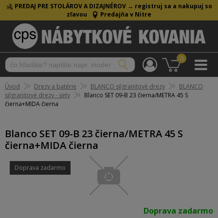
PREDAJ PRE STOLÁROV A DIZAJNÉROV →
registruj sa a nakupuj so
zľavou
Predajňa v Nitre
0
Úvod
Drezy a batérie
BLANCO silgranitové drezy
BLANCO
silgranitové drezy - sety
Blanco SET 09-B 23 čierna/METRA 45 S
čierna+MIDA čierna
Blanco SET 09-B 23 čierna/METRA 45 S
čierna+MIDA čierna
Doprava zadarmo
Doprava zadarmo