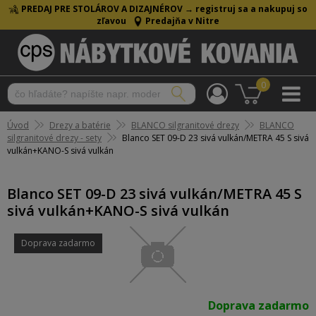
PREDAJ PRE STOLÁROV A DIZAJNÉROV →
registruj sa a nakupuj so
zľavou
Predajňa v Nitre
0
Úvod
Drezy a batérie
BLANCO silgranitové drezy
BLANCO
silgranitové drezy - sety
Blanco SET 09-D 23 sivá vulkán/METRA 45 S sivá
vulkán+KANO-S sivá vulkán
Blanco SET 09-D 23 sivá vulkán/METRA 45 S
sivá vulkán+KANO-S sivá vulkán
Doprava zadarmo
Doprava zadarmo