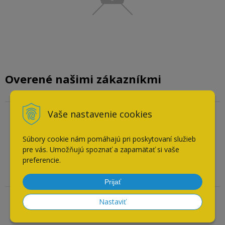
Overené našimi zákazníkmi
Vaše nastavenie cookies
Overený zákazník
04.08.2026
Súbory cookie nám pomáhajú pri poskytovaní služieb
Odporúča obchod
pre vás. Umožňujú spoznať a zapamätať si vaše
preferencie.
všetko ok
Prijať
Nastaviť
Overený zákazník
26.07.2026