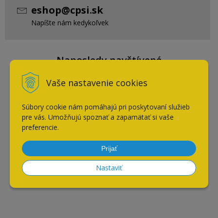
eshop@cpsi.sk
Napíšte nám kedykoľvek
Naposledy navštívené
Vaše nastavenie cookies
Blanco SONA XL 6 S káva
Súbory cookie nám pomáhajú pri poskytovaní služieb
pre vás. Umožňujú spoznať a zapamätať si vaše
preferencie.
AKCIA
-10%
Prijať
Nastaviť