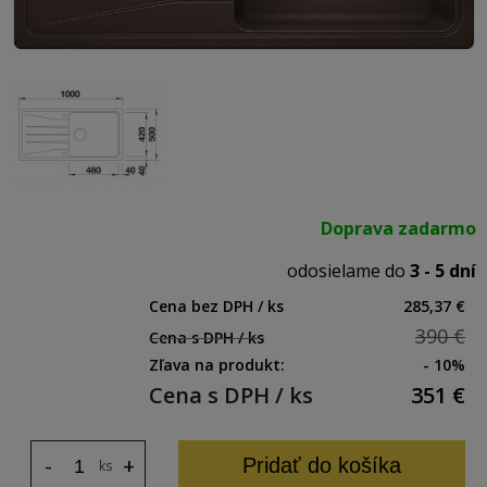
Doprava zadarmo
odosielame do
3 - 5 dní
Cena bez DPH / ks
285,37 €
390 €
Cena s DPH / ks
Zľava na produkt:
- 10%
Cena s DPH / ks
351
€
-
+
Pridať do košíka
ks