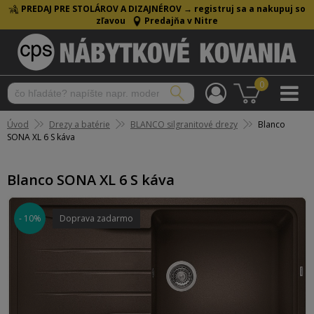
PREDAJ PRE STOLÁROV A DIZAJNÉROV →
registruj sa a nakupuj so
zľavou
Predajňa v Nitre
0
Úvod
Drezy a batérie
BLANCO silgranitové drezy
Blanco
SONA XL 6 S káva
Blanco SONA XL 6 S káva
- 10%
Doprava zadarmo