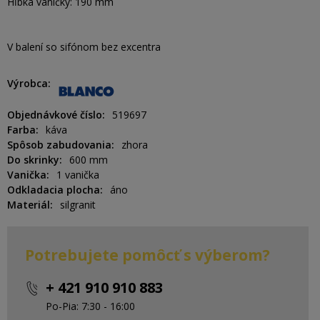
Hĺbka vaničky: 190 mm
V balení so sifónom bez excentra
Výrobca
Objednávkové číslo
519697
Farba
káva
Spôsob zabudovania
zhora
Do skrinky
600 mm
Vanička
1 vanička
Odkladacia plocha
áno
Materiál
silgranit
Potrebujete pomôcť s výberom?
+ 421 910 910 883
Po-Pia: 7:30 - 16:00