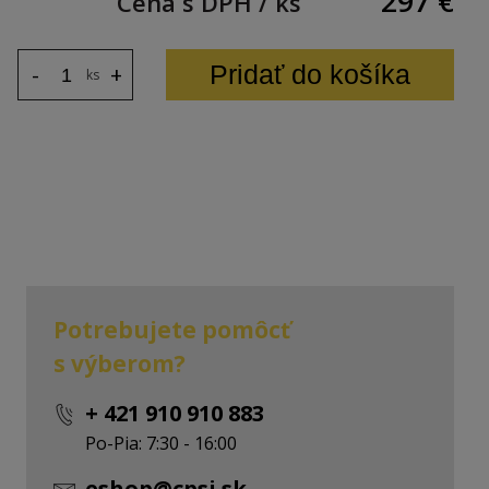
297
€
Cena s DPH / ks
Pridať do košíka
-
+
ks
Potrebujete pomôcť
s výberom?
+ 421 910 910 883
Po-Pia: 7:30 - 16:00
eshop@cpsi.sk