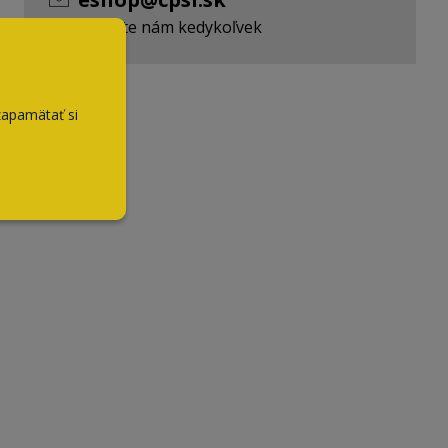
Napíšte nám kedykoľvek
zapamätať si