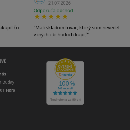
21.07.2026
Odporúča obchod
akúpil čo
Mali skladom tovar, ktorý som nevedel
v iných obchodoch kúpiť.
nás:
án Buday
 01 Nitra