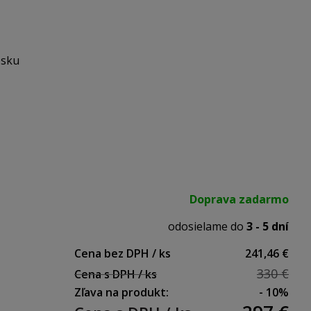
0 mm
osku
a
Doprava zadarmo
odosielame do
3 - 5 dní
Cena bez DPH / ks
241,46 €
330 €
Cena s DPH / ks
Zľava na produkt:
- 10%