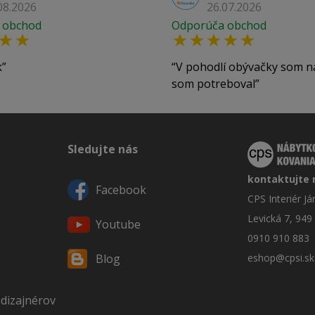
08.2026
26.07.2026
 obchod
Odporúča obchod
k
V pohodlí obývačky som n
som potreboval
Sledujte nás
kontaktujte 
Facebook
CPS Interiér J
Levická 7, 949
Youtube
0910 910 883
eshop@cpsi.sk
Blog
 dizajnérov