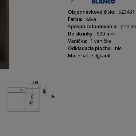
Objednávkové číslo
523431
Vonkajšie rozmery: 430 x 46
Farba
káva
Spôsob zabudovania
pod d
Do skrinky
500 mm
Použitie do skrinky: 500 mm
Vanička
1 vanička
Odkladacia plocha
nie
Materiál
silgranit
Hĺbka vaničky: 190 mm
V balení so sifónom bez tiahl