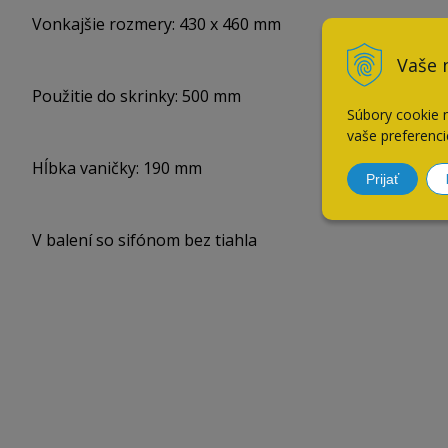
Vonkajšie rozmery: 430 x 460 mm
Vaše 
Použitie do skrinky: 500 mm
Súbory cookie 
vaše preferenci
Hĺbka vaničky: 190 mm
Prijať
V balení so sifónom bez tiahla