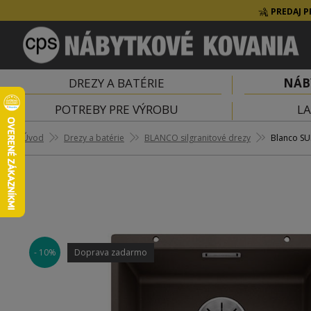
PREDAJ P
DREZY A BATÉRIE
NÁB
POTREBY PRE VÝROBU
LA
Úvod
Drezy a batérie
BLANCO silgranitové drezy
Blanco SU
- 10%
Doprava zadarmo