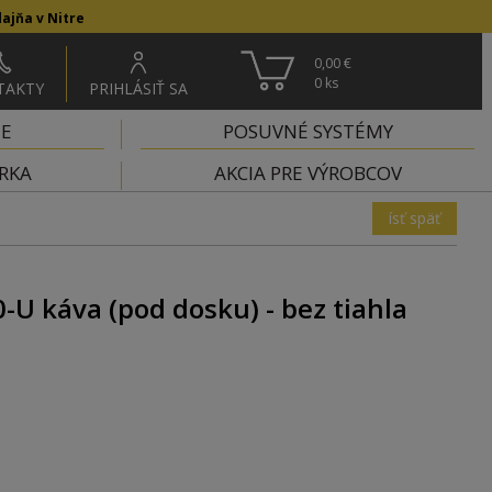
ajňa v Nitre
0,00 €
0
ks
TAKTY
PRIHLÁSIŤ SA
IE
POSUVNÉ SYSTÉMY
RKA
AKCIA PRE VÝROBCOV
ísť späť
-U káva (pod dosku) - bez tiahla