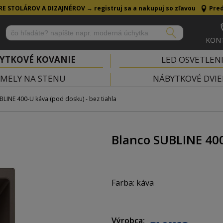
RE STOLÁROV A DIZAJNÉROV →
registruj sa a nakupuj so zľavou
Pred
KON
YTKOVÉ KOVANIE
LED OSVETLEN
MELY NA STENU
NÁBYTKOVÉ DVIE
BLINE 400-U káva (pod dosku) - bez tiahla
Blanco SUBLINE 400
Farba: káva
Materiál: Silgranit PuraDur
Výrobca