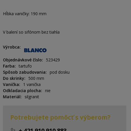
Hĺbka vaničky: 190 mm
V balení so sifónom bez tiahla
Výrobca
Objednávkové číslo
523429
Farba
tartufo
Spôsob zabudovania
pod dosku
Do skrinky
500 mm
Vanička
1 vanička
Odkladacia plocha
nie
Materiál
silgranit
Potrebujete pomôcť s výberom?
+ 421 910 910 883