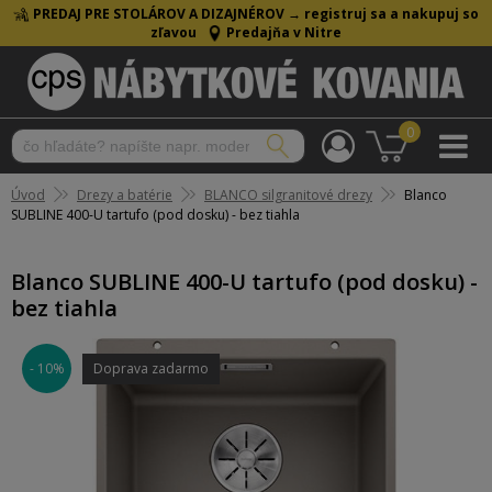
PREDAJ PRE STOLÁROV A DIZAJNÉROV →
registruj sa a nakupuj so
zľavou
Predajňa v Nitre
0
Úvod
Drezy a batérie
BLANCO silgranitové drezy
Blanco
SUBLINE 400-U tartufo (pod dosku) - bez tiahla
Blanco SUBLINE 400-U tartufo (pod dosku) -
bez tiahla
- 10%
Doprava zadarmo