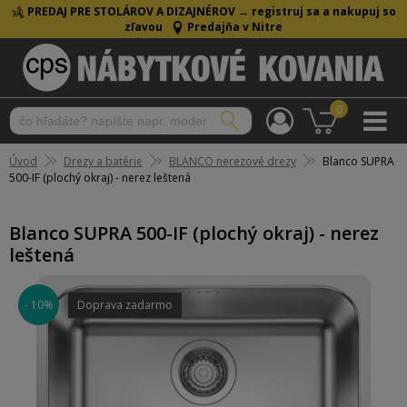
PREDAJ PRE STOLÁROV A DIZAJNÉROV →
registruj sa a nakupuj so
zľavou
Predajňa v Nitre
0
Úvod
Drezy a batérie
BLANCO nerezové drezy
Blanco SUPRA
500-IF (plochý okraj) - nerez leštená
Blanco SUPRA 500-IF (plochý okraj) - nerez
leštená
- 10%
Doprava zadarmo