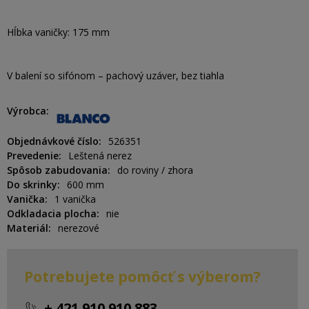
Hĺbka vaničky: 175 mm
V balení so sifónom – pachový uzáver, bez tiahla
Výrobca
Objednávkové číslo
526351
Prevedenie
Leštená nerez
Spôsob zabudovania
do roviny / zhora
Do skrinky
600 mm
Vanička
1 vanička
Odkladacia plocha
nie
Materiál
nerezové
Potrebujete pomôcť s výberom?
+ 421 910 910 883