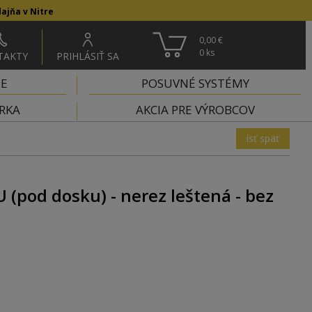
ajňa v Nitre
0,00 €
0
ks
TAKTY
PRIHLÁSIŤ SA
IE
POSUVNÉ SYSTÉMY
RKA
AKCIA PRE VÝROBCOV
ísť späť
 (pod dosku) - nerez leštená - bez