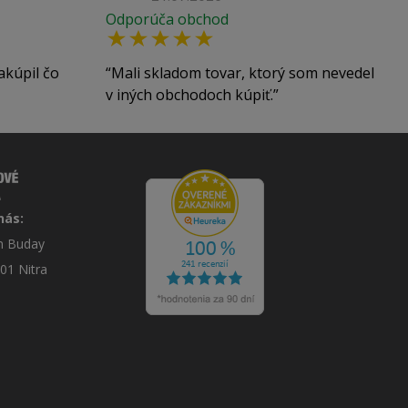
Odporúča obchod
akúpil čo
Mali skladom tovar, ktorý som nevedel
v iných obchodoch kúpiť.
nás:
án Buday
 01 Nitra