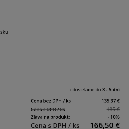
0 mm
osku
 uzáver, bez tiahla
odosielame do
3 - 5 dní
Cena bez DPH / ks
135,37 €
185 €
Cena s DPH / ks
Zľava na produkt:
- 10%
166,50
€
Cena s DPH / ks