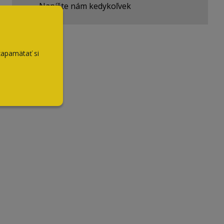
Napíšte nám kedykoľvek
zapamätať si