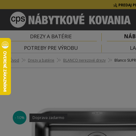
PREDAJ P
DREZY A BATÉRIE
NÁB
POTREBY PRE VÝROBU
LA
Úvod
Drezy a batérie
BLANCO nerezové drezy
Blanco SUPRA
- 10%
Doprava zadarmo