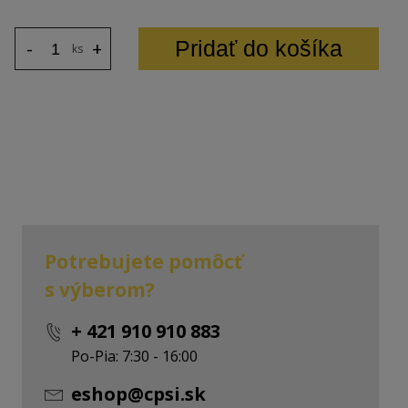
Pridať do košíka
-
+
ks
Potrebujete pomôcť
s výberom?
+ 421 910 910 883
Po-Pia: 7:30 - 16:00
eshop@cpsi.sk