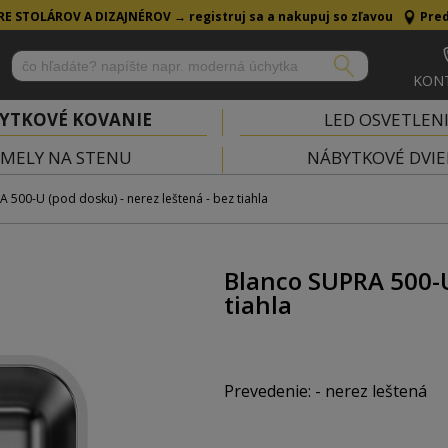
RE STOLÁROV A DIZAJNÉROV →
registruj sa a nakupuj so zľavou
Pred
KON
YTKOVÉ KOVANIE
LED OSVETLEN
MELY NA STENU
NÁBYTKOVÉ DVIE
 500-U (pod dosku) - nerez leštená - bez tiahla
Blanco SUPRA 500-U
tiahla
Prevedenie: - nerez leštená