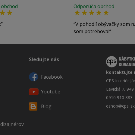
 obchod
Odporúča obchod
k
V pohodlí obývačky som n
som potreboval
Sledujte nás
kontaktujte 
Facebook
CPS Interiér J
Levická 7, 949
Youtube
0910 910 883
eshop@cpsi.sk
Blog
 dizajnérov