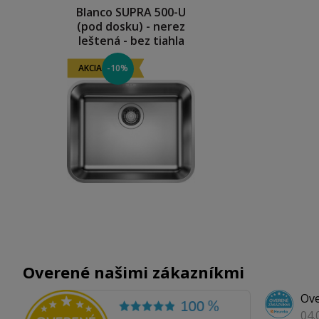
Blanco SUPRA 500-U
(pod dosku) - nerez
leštená - bez tiahla
AKCIA
-10%
Overené našimi zákazníkmi
Ove
04.