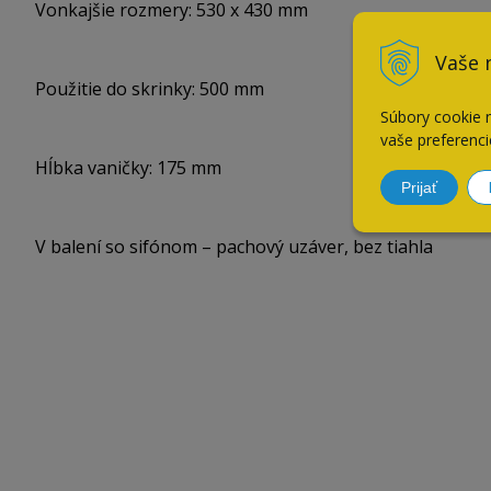
Vonkajšie rozmery: 530 x 430 mm
Vaše 
Použitie do skrinky: 500 mm
Súbory cookie 
vaše preferenci
Hĺbka vaničky: 175 mm
Prijať
V balení so sifónom – pachový uzáver, bez tiahla