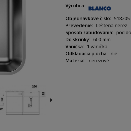
Materiál: nerez
Výrobca
Objednávkové číslo
518205
Vonkajšie rozmery: 530 x 43
Prevedenie
Leštená nerez
Spôsob zabudovania
pod d
Do skrinky
600 mm
Použitie do skrinky: 500 mm
Vanička
1 vanička
Odkladacia plocha
nie
Materiál
nerezové
Hĺbka vaničky: 175 mm
V balení so sifónom – pachový