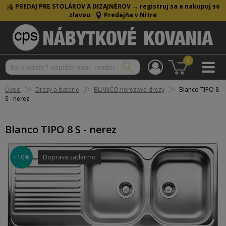
PREDAJ PRE STOLÁROV A DIZAJNÉROV →
registruj sa a nakupuj so
zľavou
Predajňa v Nitre
0
Úvod
Drezy a batérie
BLANCO nerezové drezy
Blanco TIPO 8
S - nerez
Blanco TIPO 8 S - nerez
- 10%
Doprava zadarmo