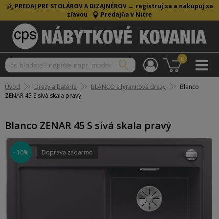
PREDAJ PRE STOLÁROV A DIZAJNÉROV →
registruj sa a nakupuj so
zľavou
Predajňa v Nitre
0
Úvod
Drezy a batérie
BLANCO silgranitové drezy
Blanco
ZENAR 45 S sivá skala pravý
Blanco ZENAR 45 S sivá skala pravý
- 10%
Doprava zadarmo