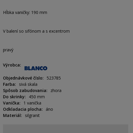
Hĺbka vaničky: 190 mm
V balení so sifónom a s excentrom
pravý
Výrobca
Objednávkové číslo
523785
Farba
sivá skala
Spôsob zabudovania
zhora
Do skrinky
450 mm
Vanička
1 vanička
Odkladacia plocha
áno
Materiál
silgranit