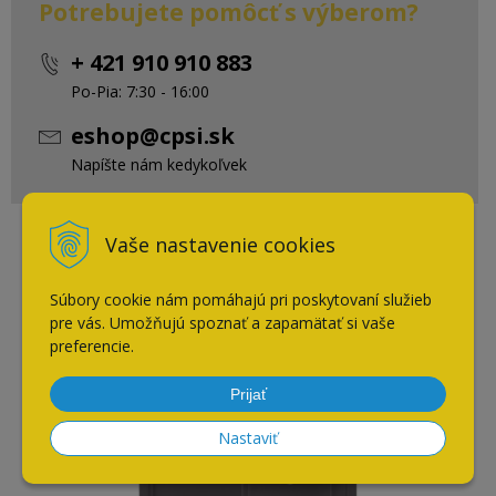
Potrebujete pomôcť s výberom?
+ 421 910 910 883
Po-Pia: 7:30 - 16:00
eshop@cpsi.sk
Napíšte nám kedykoľvek
Vaše nastavenie cookies
Naposledy navštívené
Súbory cookie nám pomáhajú pri poskytovaní služieb
pre vás. Umožňujú spoznať a zapamätať si vaše
Blanco ZENAR 45 S sivá
preferencie.
skala pravý
Prijať
AKCIA
-10%
Nastaviť