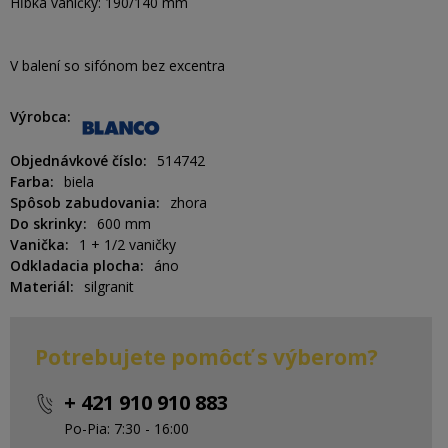
Hĺbka vaničky: 190/140 mm
V balení so sifónom bez excentra
Výrobca
Objednávkové číslo
514742
Farba
biela
Spôsob zabudovania
zhora
Do skrinky
600 mm
Vanička
1 + 1/2 vaničky
Odkladacia plocha
áno
Materiál
silgranit
Potrebujete pomôcť s výberom?
+ 421 910 910 883
Po-Pia: 7:30 - 16:00