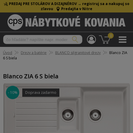
PREDAJ PRE STOLÁROV A DIZAJNÉROV →
registruj sa a nakupuj so
zľavou
Predajňa v Nitre
0
Úvod
Drezy a batérie
BLANCO silgranitové drezy
Blanco ZIA
6 S biela
Blanco ZIA 6 S biela
- 10%
Doprava zadarmo