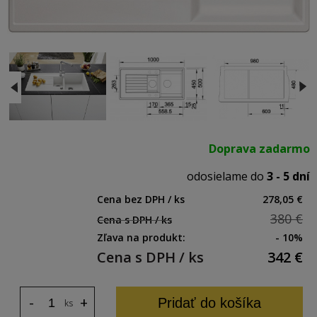
Doprava zadarmo
odosielame do
3 - 5 dní
Cena bez DPH / ks
278,05 €
380 €
Cena s DPH / ks
Zľava na produkt:
- 10%
Cena s DPH / ks
342
€
-
+
Pridať do košíka
ks