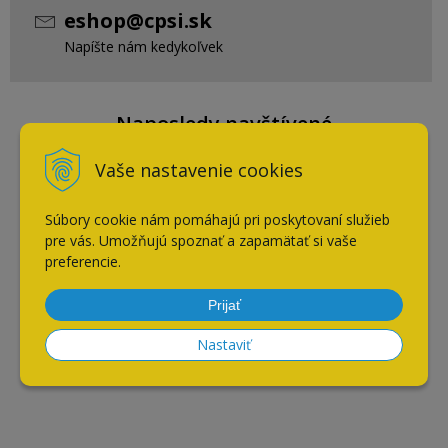
eshop@cpsi.sk
Napíšte nám kedykoľvek
Naposledy navštívené
Vaše nastavenie cookies
Blanco ZIA 6 S biela
Súbory cookie nám pomáhajú pri poskytovaní služieb
pre vás. Umožňujú spoznať a zapamätať si vaše
preferencie.
AKCIA
-10%
Prijať
Nastaviť