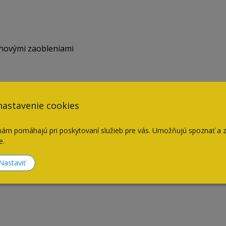
ohovými zaobleniami
ýlevka zo SILGRANIT®-u s integrovaným odtokom
nastavenie cookies
nám pomáhajú pri poskytovaní služieb pre vás. Umožňujú spoznať a 
e.
Nastaviť