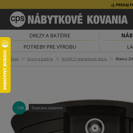
PREDAJ P
DREZY A BATÉRIE
NÁB
POTREBY PRE VÝROBU
LA
Úvod
Drezy a batérie
BLANCO silgranitové drezy
Blanco ZIA
- 10%
Doprava zadarmo