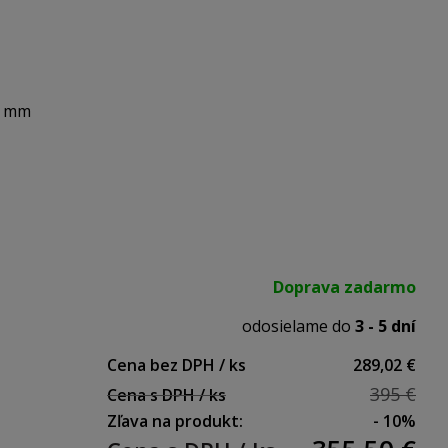
0 mm
ená uprostred s malými rohovými zaobleniami
 a prehĺbená prídavná výlevka zo SILGRANIT®-u s
Doprava zadarmo
hu i do rovnej linky
odosielame do
3 - 5 dní
Cena bez DPH / ks
289,02 €
0 mm
395 €
Cena s DPH / ks
Zľava na produkt:
- 10%
/800 mm