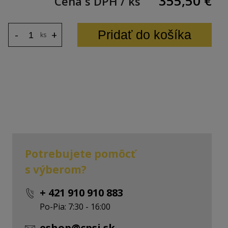
355,50
€
Cena s DPH / ks
Pridať do košíka
-
+
ks
ntra
Potrebujete pomôcť
s výberom?
+ 421 910 910 883
Po-Pia: 7:30 - 16:00
eshop@cpsi.sk