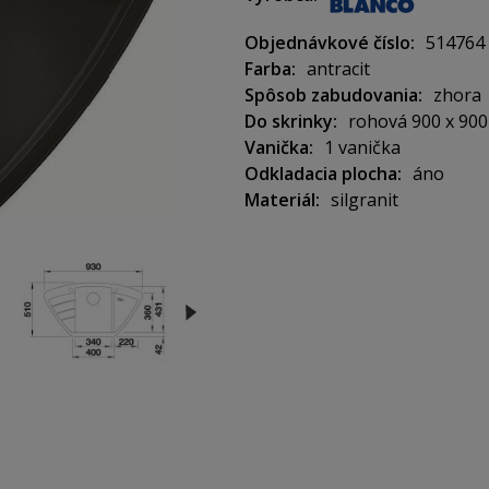
Objednávkové číslo
514764
Materiál: Silgranit PuraDur
Farba
antracit
Spôsob zabudovania
zhora
Do skrinky
rohová 900 x 90
Priestranná vanička umiestn
Vanička
1 vanička
Odkladacia plocha
áno
Materiál
silgranit
Kompaktná odkladacia plocha
integrovaným odtokom
Vhodný pre zabudovanie do ro
Vonkajšie rozmery: 930 x 51
Použitie do skrinky: 900x900