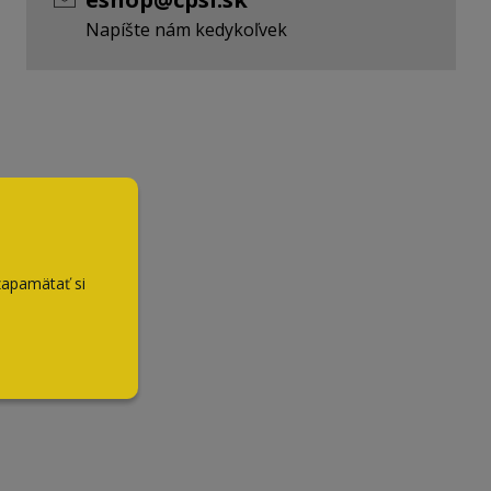
Napíšte nám kedykoľvek
zapamätať si