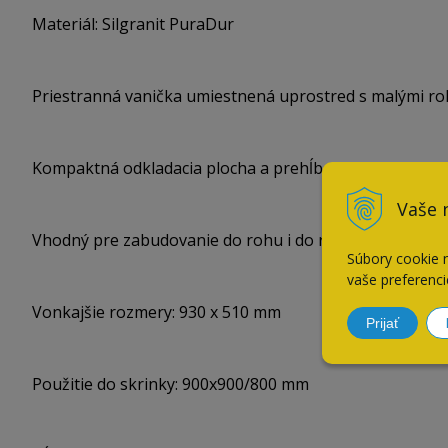
Materiál: Silgranit PuraDur
Priestranná vanička umiestnená uprostred s malými r
Kompaktná odkladacia plocha a prehĺbená prídavná v
Vaše 
Vhodný pre zabudovanie do rohu i do rovnej linky
Súbory cookie 
vaše preferenci
Vonkajšie rozmery: 930 x 510 mm
Prijať
Použitie do skrinky: 900x900/800 mm