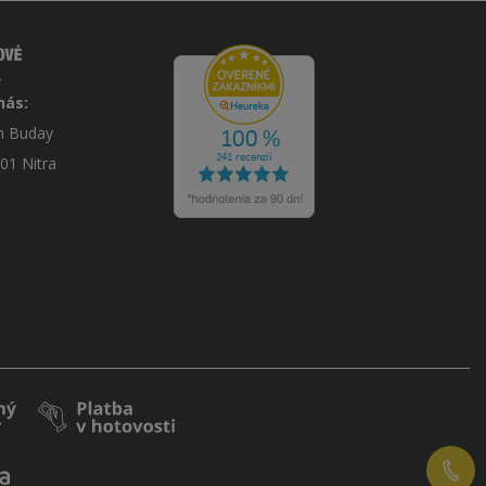
nás:
án Buday
 01 Nitra