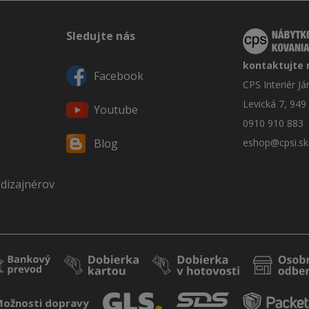
Sledujte nás
kontaktujte 
Facebook
CPS Interiér J
Levická 7, 949
Youtube
0910 910 883
eshop@cpsi.sk
Blog
 dizajnérov
ožnosti dopravy