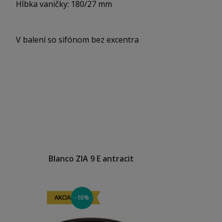
Hĺbka vaničky: 180/27 mm
V balení so sifónom bez excentra
Blanco ZIA 9 E antracit
AKCIA
-10%