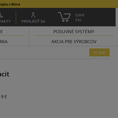
ajňa v Nitre
0,00 €
0
ks
TAKTY
PRIHLÁSIŤ SA
IE
POSUVNÉ SYSTÉMY
RKA
AKCIA PRE VÝROBCOV
ísť späť
acit
 9 E