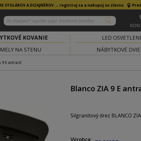
RE STOLÁROV A DIZAJNÉROV →
registruj sa a nakupuj so zľavou
Pred
KON
YTKOVÉ KOVANIE
LED OSVETLEN
MELY NA STENU
NÁBYTKOVÉ DVIE
 9 E antracit
Blanco ZIA 9 E antr
Silgranitový drez BLANCO ZIA
Farba: antracit
Výrobca