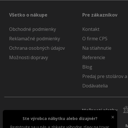
Všetko o nákupe
Pre zákazníkov
Obchodné podmienky
Kontakt
Reklamačné podmienky
O firme CPS
Ochrana osobných údajov
Na stiahnutie
Možnosti dopravy
Referencie
Blog
Predaj pre stolárov a
Dodávatelia
Možnosti platby
×
Ste výrobca nábytku alebo dizajnér?
M
Registrujte sa u nás a získajte výhodne zľavy na tovar.