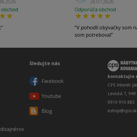
08.2026
26.07.2026
 obchod
Odporúča obchod
k
V pohodlí obývačky som n
som potreboval
Sledujte nás
kontaktujte 
Facebook
CPS Interiér J
Levická 7, 949
Youtube
0910 910 883
eshop@cpsi.sk
Blog
 dizajnérov