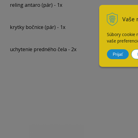
reling antaro (pár) - 1x
Vaše 
krytky bočnice (pár) - 1x
Súbory cookie 
vaše preferenci
uchytenie predného čela - 2x
Prijať