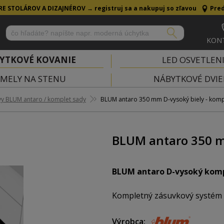
RE STOLÁROV A DIZAJNÉROV →
registruj sa a nakupuj so zľavou
Pred
KON
YTKOVÉ KOVANIE
LED OSVETLEN
MELY NA STENU
NÁBYTKOVÉ DVIE
vy BLUM antaro / komplet sady
BLUM antaro 350 mm D-vysoký biely - kom
BLUM antaro 350 m
BLUM antaro D-vysoký kom
Kompletný zásuvkový systém s
Výrobca