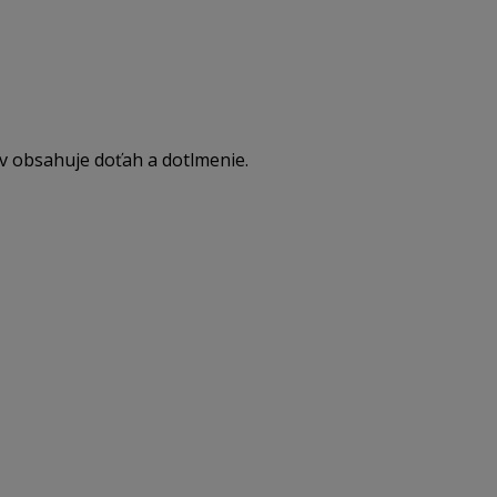
uchytenie zadného čela (pár) 
výsuvy (pár) - 1x
v obsahuje doťah a dotlmenie.
bočnice (pár) – 1x
reling antaro (pár) - 1x
krytky bočnice (pár) - 1x
uchytenie predného čela - 2x