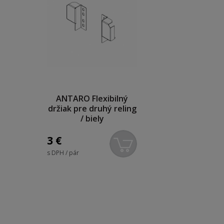
ANTARO Flexibilný
držiak pre druhý reling
/ biely
3
€
s DPH / pár