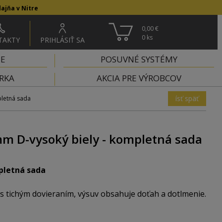
ajňa v Nitre
0,00 €
0
ks
TAKTY
PRIHLÁSIŤ SA
IE
POSUVNÉ SYSTÉMY
RKA
AKCIA PRE VÝROBCOV
ísť späť
pletná sada
m D-vysoký biely - kompletná sada
pletná sada
 tichým dovieraním, výsuv obsahuje doťah a dotlmenie.