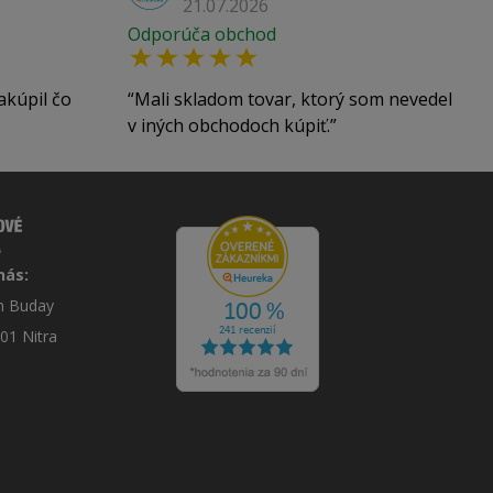
21.07.2026
Odporúča obchod
akúpil čo
Mali skladom tovar, ktorý som nevedel
v iných obchodoch kúpiť.
nás:
án Buday
 01 Nitra