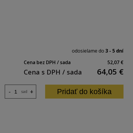
u hĺbkou.
odosielame do
3 - 5 dní
hytenia 183 mm
Cena bez DPH / sada
52,07 €
64,05
€
Cena s DPH / sada
Pridať do košíka
-
+
sada
je 224 mm.