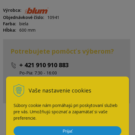
Výrobca
Objednávkové číslo
10941
Farba
biela
Hĺbka
600 mm
Potrebujete pomôcť s výberom?
+ 421 910 910 883
Po-Pia: 7:30 - 16:00
eshop@cpsi.sk
Vaše nastavenie cookies
Napíšte nám kedykoľvek
Súbory cookie nám pomáhajú pri poskytovaní služieb
pre vás. Umožňujú spoznať a zapamätať si vaše
Naposledy navštívené
preferencie.
Prijať