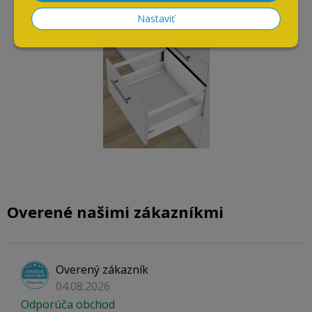
BLUM antaro 600 mm D-
Nastaviť
vysoký biely - kompletná
sada
Overené našimi zákazníkmi
Overený zákazník
04.08.2026
Odporúča obchod