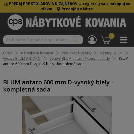
PREDAJ PRE STOLÁROV A DIZAJNÉROV →
registruj sa a nakupuj so
zľavou
Predajňa v Nitre
0
Úvod
Nábytkové kovanie
zásuvkové výsuvy
Výsuvy BLUM
Výsuvy BLUM ANTARO
Výsuvy BLUM antaro / komplet sady
BLUM
antaro 600 mm D-vysoký biely - kompletná sada
BLUM antaro 600 mm D-vysoký biely -
kompletná sada