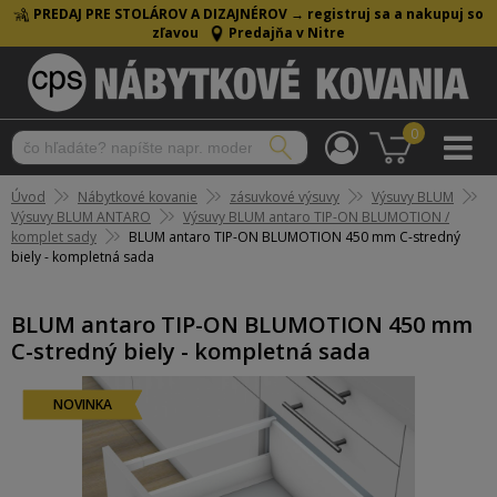
PREDAJ PRE STOLÁROV A DIZAJNÉROV →
registruj sa a nakupuj so
zľavou
Predajňa v Nitre
0
Úvod
Nábytkové kovanie
zásuvkové výsuvy
Výsuvy BLUM
Výsuvy BLUM ANTARO
Výsuvy BLUM antaro TIP-ON BLUMOTION /
komplet sady
BLUM antaro TIP-ON BLUMOTION 450 mm C-stredný
biely - kompletná sada
BLUM antaro TIP-ON BLUMOTION 450 mm
C-stredný biely - kompletná sada
NOVINKA