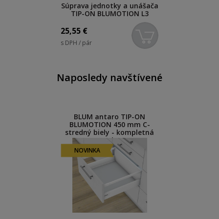
Súprava jednotky a unášača
TIP-ON BLUMOTION L3
25,55
€
s DPH / pár
Naposledy navštívené
BLUM antaro TIP-ON
BLUMOTION 450 mm C-
stredný biely - kompletná
sada
NOVINKA