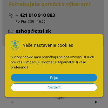
Potrebujete pomôcť s výberom?
+ 421 910 910 883
Po-Pia: 7:30 - 16:00
eshop@cpsi.sk
Napíšte nám kedykoľvek
Vaše nastavenie cookies
Súbory cookie nám pomáhajú pri poskytovaní služieb
Súvisiace produkty
pre vás. Umožňujú spoznať a zapamätať si vaše
preferencie.
NOVINKA
Prijať
Nastaviť