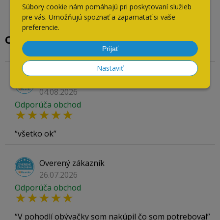
Súbory cookie nám pomáhajú pri poskytovaní služieb
pre vás. Umožňujú spoznať a zapamätať si vaše
preferencie.
Overené našimi zákazníkmi
Prijať
Nastaviť
Overený zákazník
04.08.2026
Odporúča obchod
všetko ok
Overený zákazník
26.07.2026
Odporúča obchod
V pohodlí obývačky som nakúpil čo som potreboval