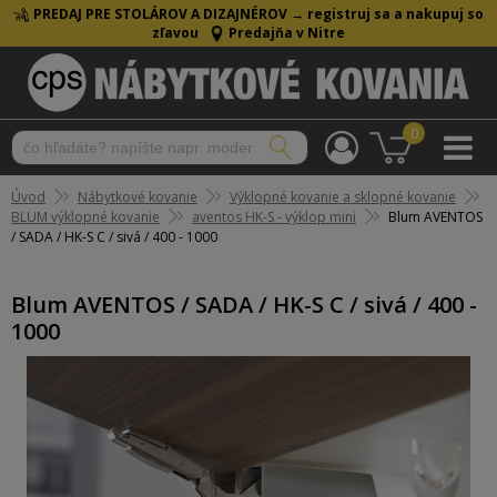
PREDAJ PRE STOLÁROV A DIZAJNÉROV →
registruj sa a nakupuj so
zľavou
Predajňa v Nitre
0
Úvod
Nábytkové kovanie
Výklopné kovanie a sklopné kovanie
BLUM výklopné kovanie
aventos HK-S - výklop mini
Blum AVENTOS
/ SADA / HK-S C / sivá / 400 - 1000
Blum AVENTOS / SADA / HK-S C / sivá / 400 -
1000