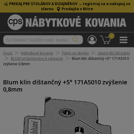
PREDAJ PRE STOLÁROV A DIZAJNÉROV →
registruj sa a nakupuj so
zľavou
Predajňa v Nitre
0
Úvod
Nábytkové kovanie
Pánty na skrinky
závesy BLUM pánty
BLUM príslušenstvo k závesom
Blum klin dištančný +5° 171A5010
zvýšenie 0,8mm
Blum klin dištančný +5° 171A5010 zvýšenie
0,8mm