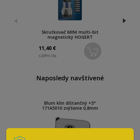
Skrutkovač MINI multi-bit
magnetický HOGERT
11,40
€
s DPH / ks
Naposledy navštívené
Blum klin dištančný +5°
171A5010 zvýšenie 0,8mm