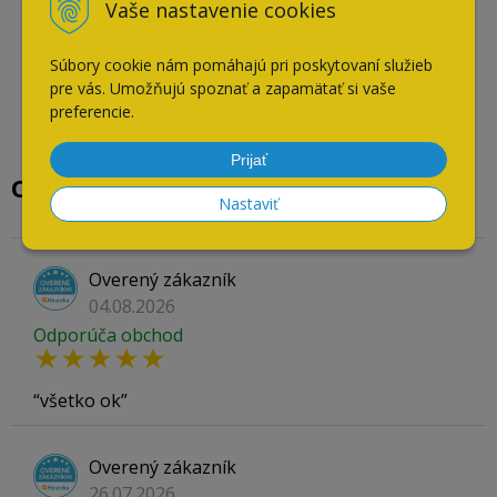
Vaše nastavenie cookies
Súbory cookie nám pomáhajú pri poskytovaní služieb
pre vás. Umožňujú spoznať a zapamätať si vaše
preferencie.
Prijať
Overené našimi zákazníkmi
Nastaviť
Overený zákazník
04.08.2026
Odporúča obchod
všetko ok
Overený zákazník
26.07.2026