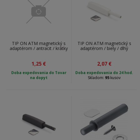
TIP ON ATM magnetický s
TIP ON ATM magnetický s
adaptérom / antracit / krátky
adaptérom / biely / dlhý
1,25
€
2,07
€
Doba expedovania do Tovar
Doba expedovania do 24 hod.
na dopyt
Skladom:
95
kusov