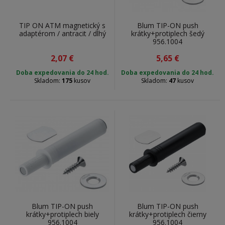
TIP ON ATM magnetický s
Blum TIP-ON push
adaptérom / antracit / dlhý
krátky+protiplech šedý
956.1004
2,07
€
5,65
€
Doba expedovania do 24 hod.
Doba expedovania do 24 hod.
Skladom:
175
kusov
Skladom:
47
kusov
Blum TIP-ON push
Blum TIP-ON push
krátky+protiplech biely
krátky+protiplech čierny
956.1004
956.1004