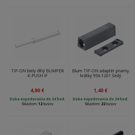
TIP-ON biely dlhý BUMPER
Blum TIP-ON adaptér priamy
K-PUSH IF
krátky 956.1201 šedý
4,80
€
1,40
€
Doba expedovania do 24 hod.
Doba expedovania do 24 hod.
Skladom:
12
kusov
Skladom:
22
kusov