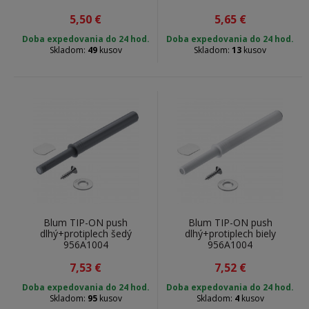
5,50
€
5,65
€
Doba expedovania do 24 hod.
Doba expedovania do 24 hod.
Skladom:
49
kusov
Skladom:
13
kusov
Blum TIP-ON push
Blum TIP-ON push
dlhý+protiplech šedý
dlhý+protiplech biely
956A1004
956A1004
7,53
€
7,52
€
Doba expedovania do 24 hod.
Doba expedovania do 24 hod.
Skladom:
95
kusov
Skladom:
4
kusov