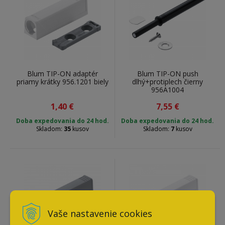
Blum TIP-ON adaptér
Blum TIP-ON push
priamy krátky 956.1201 biely
dlhý+protiplech čierny
956A1004
1,40
€
7,55
€
Doba expedovania do 24 hod.
Doba expedovania do 24 hod.
Skladom:
35
kusov
Skladom:
7
kusov
Vaše nastavenie cookies