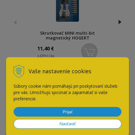
Skrutkovač MINI multi-bit
magnetický HOGERT
11,40
€
s DPH / ks
Vaše nastavenie cookies
Naposledy navštívené
Súbory cookie nám pomáhajú pri poskytovaní služieb
pre vás. Umožňujú spoznať a zapamätať si vaše
preferencie.
BLUM krytka misky závesu /
matný nikel
Prijať
Nastaviť