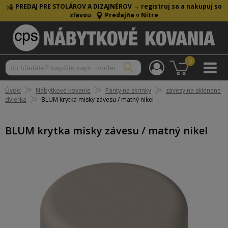
PREDAJ PRE STOLÁROV A DIZAJNÉROV →
registruj sa a nakupuj so
zľavou
Predajňa v Nitre
0
Úvod
Nábytkové kovanie
Pánty na skrinky
závesy na sklenené
dvierka
BLUM krytka misky závesu / matný nikel
BLUM krytka misky závesu / matný nikel