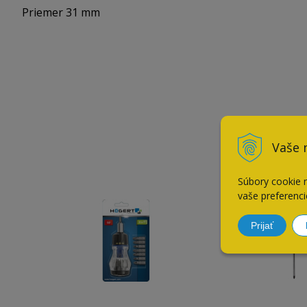
Priemer 31 mm
Vaše 
Súbory cookie 
vaše preferenci
Prijať