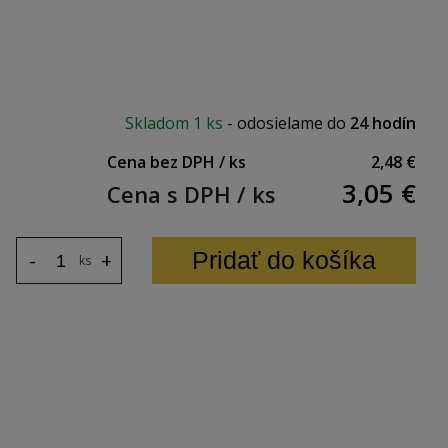
esu
Skladom
1 ks
-
odosielame do
24 hodín
záves
Cena bez DPH / ks
2,48 €
3,05
€
Cena s DPH / ks
Pridať do košíka
-
+
ks