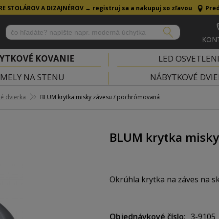
RE STOLÁROV A DIZAJNÉROV →
registruj sa a nakupuj so zľavou
Pred
KON
YTKOVÉ KOVANIE
LED OSVETLEN
MELY NA STENU
NÁBYTKOVÉ DVIE
né dvierka
BLUM krytka misky závesu / pochrómovaná
BLUM krytka misky
Okrúhla krytka na záves na s
Farba: pochrómovaná
Objednávkové číslo
3-9105