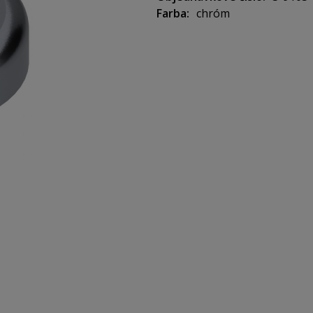
Farba
chróm
Krytka slúži na prekrytie záv
Montáž krytky nasunutím na 
Materiál: Nylon
Priemer 31 mm