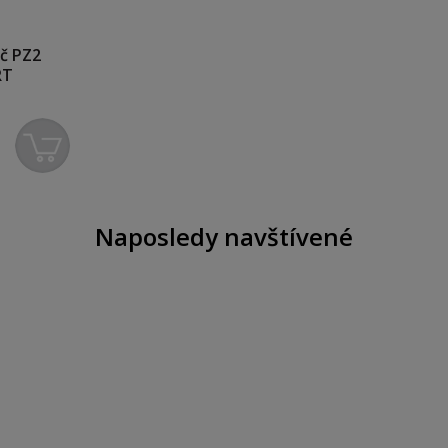
č PZ2
RT
Naposledy navštívené