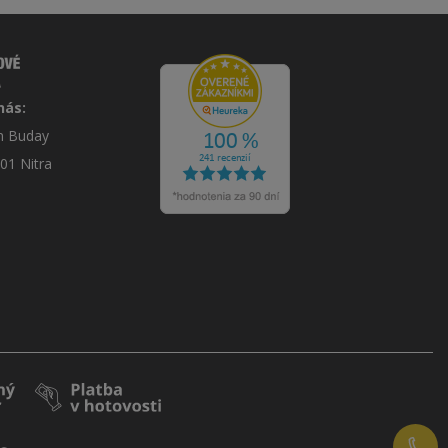
nás:
án Buday
 01 Nitra