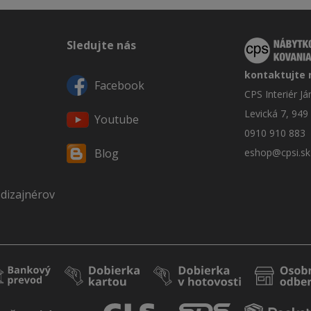
Sledujte nás
kontaktujte 
Facebook
CPS Interiér J
Levická 7, 949
Youtube
0910 910 883
eshop@cpsi.sk
Blog
 dizajnérov