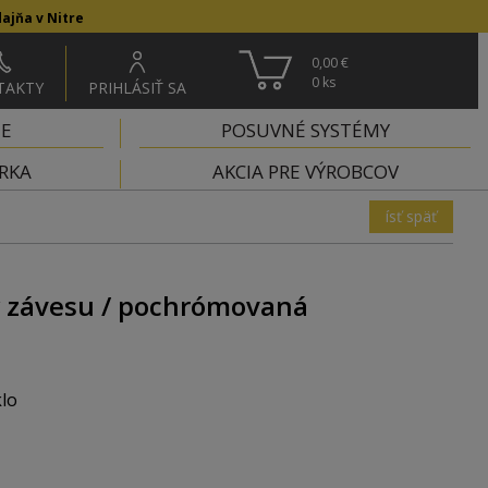
ajňa v Nitre
0,00 €
0
ks
TAKTY
PRIHLÁSIŤ SA
IE
POSUVNÉ SYSTÉMY
RKA
AKCIA PRE VÝROBCOV
ísť späť
 závesu / pochrómovaná
klo