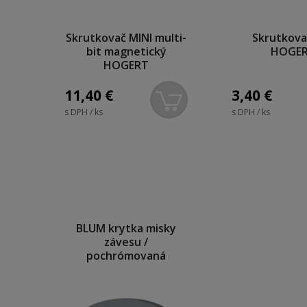
Skrutkovač MINI multi-
Skrutkova
bit magnetický
HOGE
HOGERT
11,40
€
3,40
€
s DPH / ks
s DPH / ks
BLUM krytka misky
závesu /
pochrómovaná