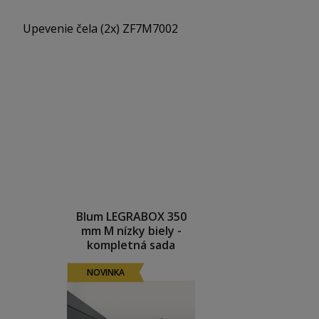
Upevenie čela (2x) ZF7M7002
Blum LEGRABOX 350
mm M nízky biely -
kompletná sada
NOVINKA