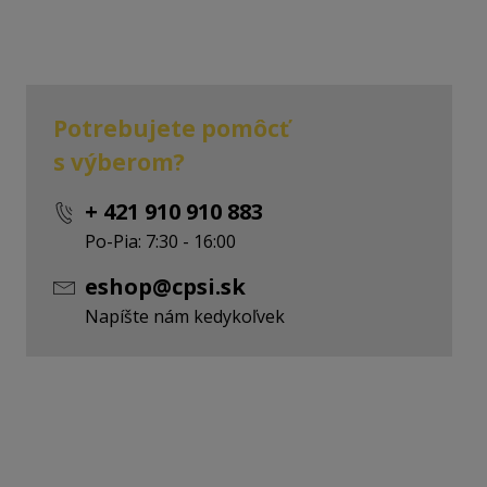
1S
Potrebujete pomôcť
02S
s výberom?
+ 421 910 910 883
S
Po-Pia: 7:30 - 16:00
eshop@cpsi.sk
Napíšte nám kedykoľvek