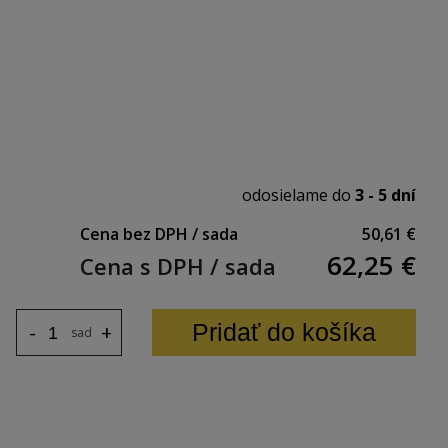
je 106 mm.
odosielame do
3 - 5 dní
adia
Cena bez DPH / sada
50,61 €
62,25
€
Cena s DPH / sada
Pridať do košíka
-
+
sada