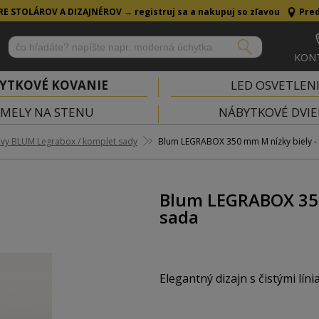
RE STOLÁROV A DIZAJNÉROV →
registruj sa a nakupuj so zľavou
Pred
KON
YTKOVÉ KOVANIE
LED OSVETLEN
MELY NA STENU
NÁBYTKOVÉ DVIE
vy BLUM Legrabox / komplet sady
Blum LEGRABOX 350 mm M nízky biely -
Blum LEGRABOX 350
sada
Elegantný dizajn s čistými líni