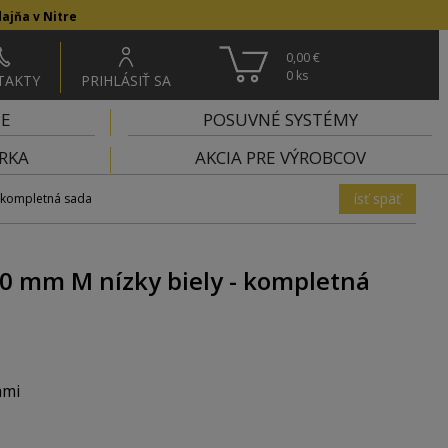
ajňa v Nitre
0,00 €
0
ks
TAKTY
PRIHLÁSIŤ SA
IE
POSUVNÉ SYSTÉMY
RKA
AKCIA PRE VÝROBCOV
ísť späť
 kompletná sada
 mm M nízky biely - kompletná
ami