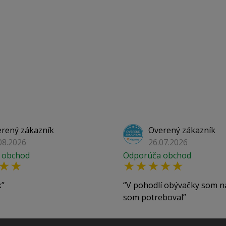
rený zákazník
Overený zákazník
08.2026
26.07.2026
 obchod
Odporúča obchod
k
V pohodlí obývačky som n
som potreboval