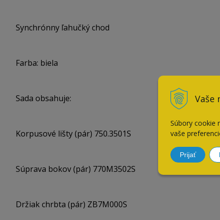
Synchrónny ľahučký chod
Farba: biela
Vaše 
Sada obsahuje:
Súbory cookie 
Korpusové lišty (pár) 750.3501S
vaše preferenci
Prijať
Súprava bokov (pár) 770M3502S
Držiak chrbta (pár) ZB7M000S