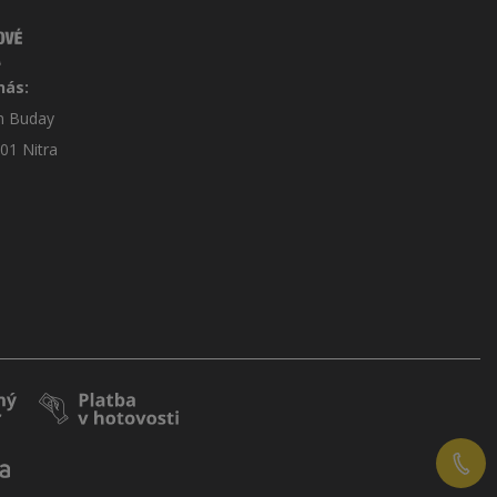
nás:
án Buday
 01 Nitra