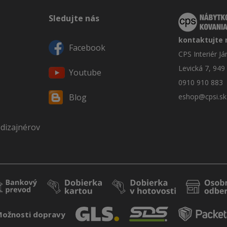
Sledujte nás
kontaktujte 
Facebook
CPS Interiér J
Levická 7, 949
Youtube
0910 910 883
eshop@cpsi.sk
Blog
 dizajnérov
ožnosti dopravy