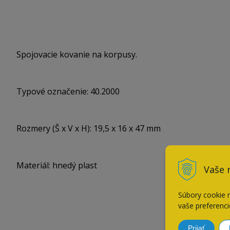
Spojovacie kovanie na korpusy.
Typové označenie: 40.2000
Rozmery (Š x V x H): 19,5 x 16 x 47 mm
Materiál: hnedý plast
Vaše 
Súbory cookie 
vaše preferenci
Prijať