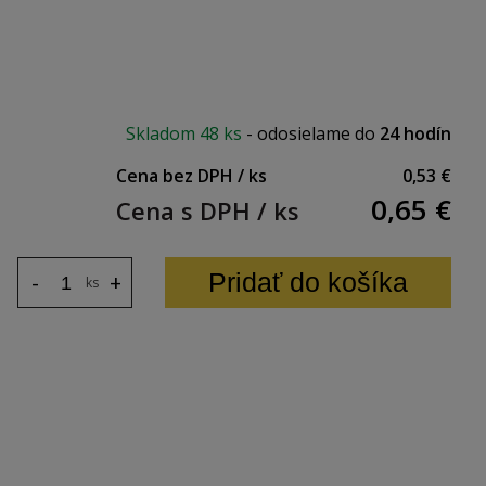
 x 47 mm
Skladom
48 ks
-
odosielame do
24 hodín
Cena bez DPH / ks
0,53 €
0,65
€
Cena s DPH / ks
Pridať do košíka
-
+
ks