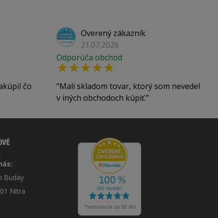
Overený zákazník
21.07.2026
Odporúča obchod
akúpil čo
Mali skladom tovar, ktorý som nevedel
v iných obchodoch kúpiť.
nás:
án Buday
 01 Nitra