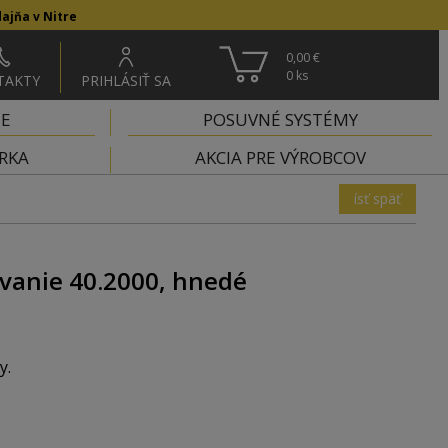
ajňa v Nitre
0,00 €
0
ks
TAKTY
PRIHLÁSIŤ SA
IE
POSUVNÉ SYSTÉMY
RKA
AKCIA PRE VÝROBCOV
ísť späť
vanie 40.2000, hnedé
y.