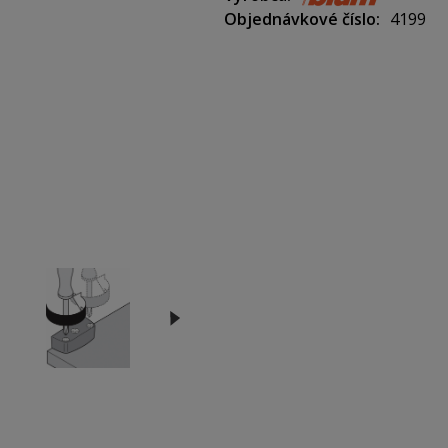
Objednávkové číslo
4199
Rozmery (Š x V x H): 19,5 x 16
Materiál: hnedý plast