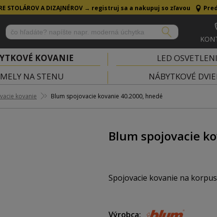
RE STOLÁROV A DIZAJNÉROV →
registruj sa a nakupuj so zľavou
Pred
KON
YTKOVÉ KOVANIE
LED OSVETLEN
MELY NA STENU
NÁBYTKOVÉ DVIE
vacie kovanie
Blum spojovacie kovanie 40.2000, hnedé
Blum spojovacie ko
Spojovacie kovanie na korpus
Typové označenie: 40.2000
Výrobca