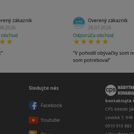
rený zákazník
Overený zákazník
08.2026
26.07.2026
 obchod
Odporúča obchod
k
V pohodlí obývačky som n
som potreboval
Sledujte nás
kontaktujte 
Facebook
CPS Interiér J
Levická 7, 949
Youtube
0910 910 883