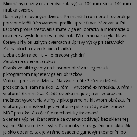
Minimálny možný rozmer dvierok: výška: 100 mm. šírka: 140 mm
Hrúbka dvierok:
Rozmery frézovaných dvierok: Pri menších rozmeroch dvierok je
potrebné kvôli frézovanému profilu upraviť tvar frézovania. Pri
každom profile frézovania máte v galérii obrázky a informácie o
rozmere a výslednom tvare dvierok. Táto zmena sa týka hlavne
úpravy šírky pri úzkych dvierkach a úpravy výšky pri zásuvkách.
Zadná plocha dvierok: biela hladká
Doba dodania od 10 – 15 pracovných dní
Záruka na dvierka: 5 rokov
Oranžové piktogramy na hlavnom obrázku: legendu k
piktogramom nájdete v galérii obrázkov
Vitrína – presklené dvierka: Na výber máte 3 rôzne riešenia
presklenia. 1, rám na sklo, 2, rám + vnútorná 4x mriežka, 3, rám +
vnútorná 6x mriežka. Každé dvierka majú v galérii zobrazenú
možnosť vytvorenia vitríny v piktograme na hlavnom obrázku. Pri
vnútorných mriežkach je z vnútornej strany vždy vidieť surová
MDF pretože táto časť je mechanicky frézovaná.
Sklenené výplne: štandardne sa dvierka dodávajú bez sklenenej
výplne. Sklo si môžete vybrať z ponuky skla v galérii produktu. Ak
je sklo dodané, tak je v ráme osadené gumovým tesnením po