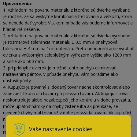
Upozornenia:
1, vzhľadom na povahu materiálu z ktorého sú dvierka vyrábané
je možné, že sa vyskytne kombinácia frézovania a veľkosti, ktorá
sa nebude dať vyrobiť. V takom prípade vás budeme informovať a
hľadať iné riešenie.
2, vzhľadom na povahu materiálu z ktorého sú dvierka vyrobené
je rozmerová tolerancia materiálu ± 0,5 mm a priehybová
tolerancia ± 4 mm na 1m materiálu. Preto neodporúčame vyrábať
dvierka s vnútorným celoplošným výfrezom vyššie ako 1200 mm
a širšie ako 500 mm.
3, pri priehybe dvierok je možné tento priehyb eliminovať
nastavením pántov. V prípade priehybu vám poradíme ako
nastaviť pánty
4, Kupujúci je povinný si dodaný tovar riadne skontrolovať alebo
zabezpečiť kontrolu tovaru pri prevzatí tovaru. Ak kupujúci tovar
neskontroluje alebo nezabezpečí jeho kontrolu v dobe prevzatia,
môže uplatniť nároky na chyby zistené iba ak preukáže, že
uvedené chyby mal tovar už v dobe prevzatia tovaru. Ak kupujúci
na základe vážnych dôvodov neskontroluje kupovaný tovar pri
prevzatí tovaru, kupujúci je povinný zistené viditeľné chyby tovaru
Vaše nastavenie cookies
reklamovať predávajúcemu ihneď po ich zistení, najneskôr však