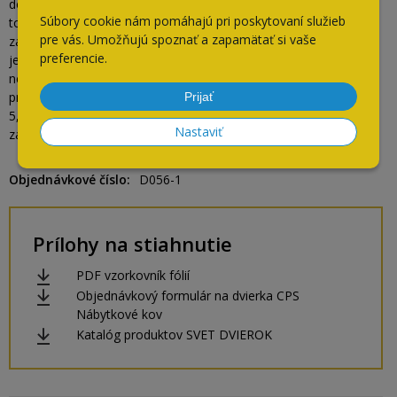
do 3 pracovných dní od prevzatia tovaru a to iba v prípade, že
Súbory cookie nám pomáhajú pri poskytovaní služieb
tovar ešte nie je odoberateľom upravovaný (navŕtané otvory na
pre vás. Umožňujú spoznať a zapamätať si vaše
závesy, na úchytky, prebalený a podobne). Po tomto termíne nie
preferencie.
je možné reklamovať viditeľné chyby, ktoré mohli byť spôsobené
nesprávnou manipuláciou – škrabance na dvierkach, obitý roh,
preliačiny na povrchu a pod.
Prijať
5, Zmeny v objednávke je možné robiť len do 24 hodín od
Nastaviť
zadania alebo potvrdenia objednávky.
Objednávkové číslo
D056-1
Prílohy na stiahnutie
PDF vzorkovník fólií
Objednávkový formulár na dvierka CPS
Nábytkové kov
Katalóg produktov SVET DVIEROK