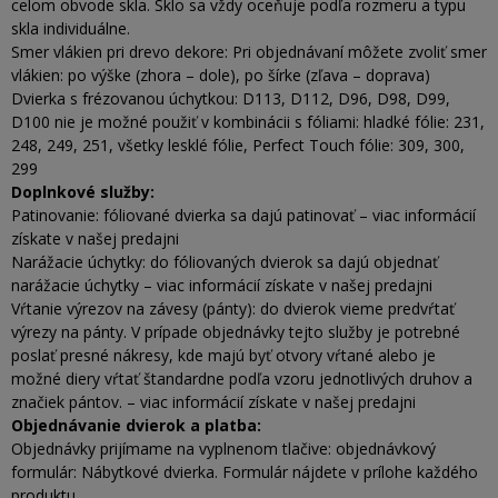
celom obvode skla. Sklo sa vždy oceňuje podľa rozmeru a typu
skla individuálne.
Smer vlákien pri drevo dekore: Pri objednávaní môžete zvoliť smer
vlákien: po výške (zhora – dole), po šírke (zľava – doprava)
Dvierka s frézovanou úchytkou: D113, D112, D96, D98, D99,
D100 nie je možné použiť v kombinácii s fóliami: hladké fólie: 231,
248, 249, 251, všetky lesklé fólie, Perfect Touch fólie: 309, 300,
299
Doplnkové služby:
Patinovanie: fóliované dvierka sa dajú patinovať – viac informácií
získate v našej predajni
Narážacie úchytky: do fóliovaných dvierok sa dajú objednať
narážacie úchytky – viac informácií získate v našej predajni
Vŕtanie výrezov na závesy (pánty): do dvierok vieme predvŕtať
výrezy na pánty. V prípade objednávky tejto služby je potrebné
poslať presné nákresy, kde majú byť otvory vŕtané alebo je
možné diery vŕtať štandardne podľa vzoru jednotlivých druhov a
značiek pántov. – viac informácií získate v našej predajni
Objednávanie dvierok a platba:
Objednávky prijímame na vyplnenom tlačive: objednávkový
formulár: Nábytkové dvierka. Formulár nájdete v prílohe každého
produktu