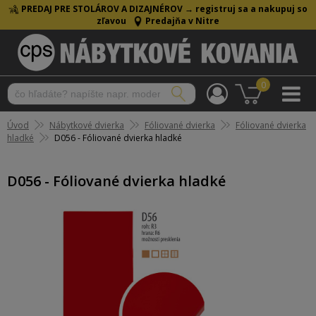
PREDAJ PRE STOLÁROV A DIZAJNÉROV →
registruj sa a nakupuj so
zľavou
Predajňa v Nitre
0
Úvod
Nábytkové dvierka
Fóliované dvierka
Fóliované dvierka
hladké
D056 - Fóliované dvierka hladké
D056 - Fóliované dvierka hladké