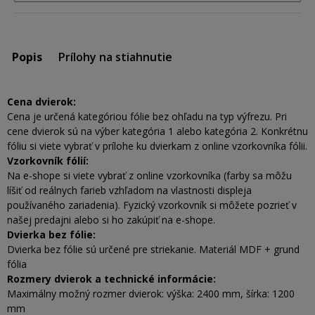
Popis
Prílohy na stiahnutie
Cena dvierok:
Cena je určená kategóriou fólie bez ohľadu na typ výfrezu. Pri
cene dvierok sú na výber kategória 1 alebo kategória 2. Konkrétnu
fóliu si viete vybrať v prílohe ku dvierkam z online vzorkovníka fólii.
Vzorkovník fólií:
Na e-shope si viete vybrať z online vzorkovníka (farby sa môžu
líšiť od reálnych farieb vzhľadom na vlastnosti displeja
používaného zariadenia). Fyzický vzorkovník si môžete pozrieť v
našej predajni alebo si ho zakúpiť na e-shope.
Dvierka bez fólie:
Dvierka bez fólie sú určené pre striekanie. Materiál MDF + grund
fólia
Rozmery dvierok a technické informácie:
Maximálny možný rozmer dvierok: výška: 2400 mm, šírka: 1200
mm