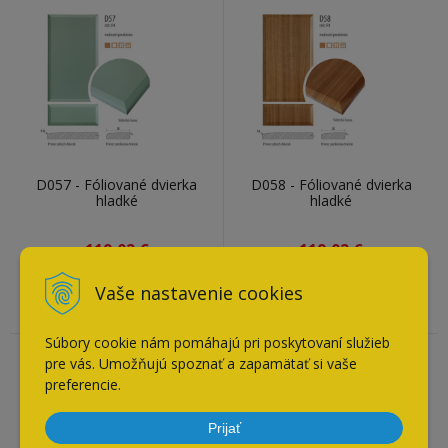
D057 - Fóliované dvierka
D058 - Fóliované dvierka
hladké
hladké
119,02
€
119,02
€
Doba expedovania do 15
Doba expedovania do 15
Vaše nastavenie cookies
pracovných dní
pracovných dní
Súbory cookie nám pomáhajú pri poskytovaní služieb
pre vás. Umožňujú spoznať a zapamätať si vaše
preferencie.
Prijať