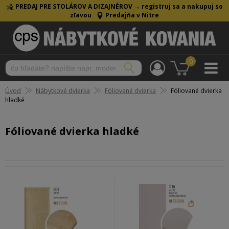
PREDAJ PRE STOLÁROV A DIZAJNÉROV →
registruj sa a nakupuj so
zľavou
Predajňa v Nitre
0
Úvod
Nábytkové dvierka
Fóliované dvierka
Fóliované dvierka
hladké
Fóliované dvierka hladké