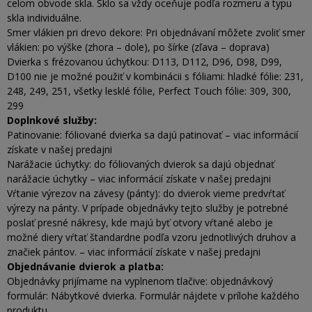
celom obvode skla. Sklo sa vždy oceňuje podľa rozmeru a typu
skla individuálne.
Smer vlákien pri drevo dekore: Pri objednávaní môžete zvoliť smer
vlákien: po výške (zhora – dole), po šírke (zľava – doprava)
Dvierka s frézovanou úchytkou: D113, D112, D96, D98, D99,
D100 nie je možné použiť v kombinácii s fóliami: hladké fólie: 231,
248, 249, 251, všetky lesklé fólie, Perfect Touch fólie: 309, 300,
299
Doplnkové služby:
Patinovanie: fóliované dvierka sa dajú patinovať – viac informácií
získate v našej predajni
Narážacie úchytky: do fóliovaných dvierok sa dajú objednať
narážacie úchytky – viac informácií získate v našej predajni
Vŕtanie výrezov na závesy (pánty): do dvierok vieme predvŕtať
výrezy na pánty. V prípade objednávky tejto služby je potrebné
poslať presné nákresy, kde majú byť otvory vŕtané alebo je
možné diery vŕtať štandardne podľa vzoru jednotlivých druhov a
značiek pántov. – viac informácií získate v našej predajni
Objednávanie dvierok a platba:
Objednávky prijímame na vyplnenom tlačive: objednávkový
formulár: Nábytkové dvierka. Formulár nájdete v prílohe každého
produktu