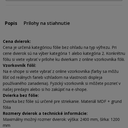
Popis
Prílohy na stiahnutie
Cena dvierok:
Cena je určená kategóriou fólie bez ohľadu na typ výfrezu. Pri
cene dvierok sú na výber kategória 1 alebo kategória 2. Konkrétnu
fóliu si viete vybrať v prílohe ku dvierkam z online vzorkovníka fólii.
Vzorkovník fólií:
Na e-shope si viete vybrať z online vzorkovníka (farby sa môžu
líšiť od reálnych farieb vzhľadom na vlastnosti displeja
používaného zariadenia). Fyzický vzorkovník si môžete pozrieť v
našej predajni alebo si ho zakúpiť na e-shope.
Dvierka bez fólie:
Dvierka bez fólie sú určené pre striekanie. Materiál MDF + grund
fólia
Rozmery dvierok a technické informácie:
Maximálny možný rozmer dvierok: výška: 2400 mm, šírka: 1200
mm