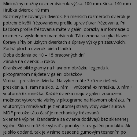
Minimálny možný rozmer dvierok: výška: 100 mm. šírka: 140 mm
Hrúbka dvierok: 18 mm
Rozmery frézovaných dvierok: Pri menších rozmeroch dvierok je
potrebné kvôli frézovanému profilu upraviť tvar frézovania. Pri
každom profile frézovania máte v galérii obrázky a informácie o
rozmere a výslednom tvare dvierok. Táto zmena sa týka hlavne
úpravy šírky pri úzkych dvierkach a úpravy výšky pri zásuvkách.
Zadná plocha dvierok: biela hladká
Doba dodania od 10 – 15 pracovných dní
Záruka na dvierka: 5 rokov
Oranžové piktogramy na hlavnom obrázku: legendu k
piktogramom nájdete v galérii obrázkov
Vitrína – presklené dvierka: Na výber máte 3 rôzne riešenia
presklenia. 1, rám na sklo, 2, rám + vnútorná 4x mriežka, 3, rám +
vnútorná 6x mriežka. Každé dvierka majú v galérii zobrazenú
možnosť vytvorenia vitríny v piktograme na hlavnom obrázku. Pri
vnútorných mriežkach je z vnútornej strany vždy vidieť surová
MDF pretože táto časť je mechanicky frézovaná.
Sklenené výplne: štandardne sa dvierka dodávajú bez sklenenej
výplne. Sklo si môžete vybrať z ponuky skla v galérii produktu. Ak
je sklo dodané, tak je v ráme osadené gumovým tesnením po