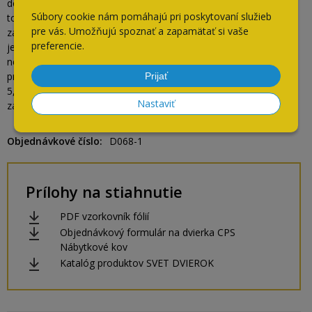
do 3 pracovných dní od prevzatia tovaru a to iba v prípade, že
Súbory cookie nám pomáhajú pri poskytovaní služieb
tovar ešte nie je odoberateľom upravovaný (navŕtané otvory na
pre vás. Umožňujú spoznať a zapamätať si vaše
závesy, na úchytky, prebalený a podobne). Po tomto termíne nie
preferencie.
je možné reklamovať viditeľné chyby, ktoré mohli byť spôsobené
nesprávnou manipuláciou – škrabance na dvierkach, obitý roh,
preliačiny na povrchu a pod.
Prijať
5, Zmeny v objednávke je možné robiť len do 24 hodín od
Nastaviť
zadania alebo potvrdenia objednávky.
Objednávkové číslo
D068-1
Prílohy na stiahnutie
PDF vzorkovník fólií
Objednávkový formulár na dvierka CPS
Nábytkové kov
Katalóg produktov SVET DVIEROK