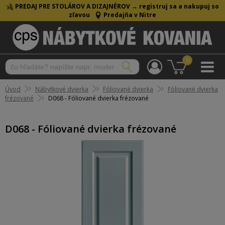
PREDAJ PRE STOLÁROV A DIZAJNÉROV →
registruj sa a nakupuj so
zľavou
Predajňa v Nitre
0
Úvod
Nábytkové dvierka
Fóliované dvierka
Fóliované dvierka
frézované
D068 - Fóliované dvierka frézované
D068 - Fóliované dvierka frézované