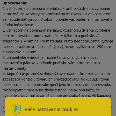
Upozornenia:
1, vzhľadom na povahu materiálu z ktorého sú dvierka vyrábané
je možné, že sa vyskytne kombinácia frézovania a veľkosti, ktorá
sa nebude dať vyrobiť. V takom prípade vás budeme informovať a
hľadať iné riešenie.
2, vzhľadom na povahu materiálu z ktorého sú dvierka vyrobené
je rozmerová tolerancia materiálu ± 0,5 mm a priehybová
tolerancia ± 4 mm na 1m materiálu. Preto neodporúčame vyrábať
dvierka s vnútorným celoplošným výfrezom vyššie ako 1200 mm
a širšie ako 500 mm.
3, pri priehybe dvierok je možné tento priehyb eliminovať
nastavením pántov. V prípade priehybu vám poradíme ako
nastaviť pánty
4, Kupujúci je povinný si dodaný tovar riadne skontrolovať alebo
zabezpečiť kontrolu tovaru pri prevzatí tovaru. Ak kupujúci tovar
neskontroluje alebo nezabezpečí jeho kontrolu v dobe prevzatia,
môže uplatniť nároky na chyby zistené iba ak preukáže, že
uvedené chyby mal tovar už v dobe prevzatia tovaru. Ak kupujúci
na základe vážnych dôvodov neskontroluje kupovaný tovar pri
prevzatí tovaru, kupujúci je povinný zistené viditeľné chyby tovaru
Vaše nastavenie cookies
reklamovať predávajúcemu ihneď po ich zistení, najneskôr však