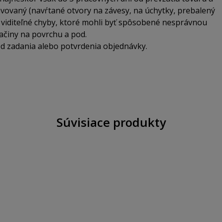
ravovaný (navŕtané otvory na závesy, na úchytky, prebalený
 viditeľné chyby, ktoré mohli byť spôsobené nesprávnou
iačiny na povrchu a pod.
od zadania alebo potvrdenia objednávky.
Súvisiace produkty