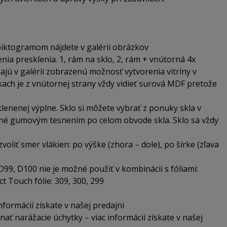
iktogramom nájdete v galérii obrázkov
nia presklenia. 1, rám na sklo, 2, rám + vnútorná 4x
ajú v galérii zobrazenú možnosť vytvorenia vitríny v
ch je z vnútornej strany vždy vidieť surová MDF pretože
lenenej výplne. Sklo si môžete vybrať z ponuky skla v
dené gumovým tesnením po celom obvode skla. Sklo sa vždy
oliť smer vlákien: po výške (zhora – dole), po šírke (zľava
99, D100 nie je možné použiť v kombinácii s fóliami:
ect Touch fólie: 309, 300, 299
nformácií získate v našej predajni
ať narážacie úchytky – viac informácií získate v našej