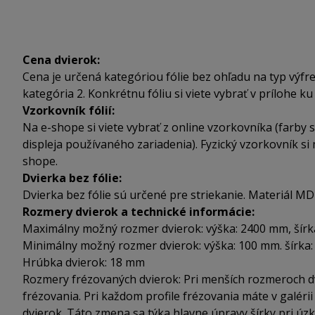
Cena dvierok:
Cena je určená kategóriou fólie bez ohľadu na typ výfre
kategória 2. Konkrétnu fóliu si viete vybrať v prílohe ku
Vzorkovník fólií:
Na e-shope si viete vybrať z online vzorkovníka (farby s
displeja používaného zariadenia). Fyzický vzorkovník si 
shope.
Dvierka bez fólie:
Dvierka bez fólie sú určené pre striekanie. Materiál MD
Rozmery dvierok a technické informácie:
Maximálny možný rozmer dvierok: výška: 2400 mm, šír
Minimálny možný rozmer dvierok: výška: 100 mm. šírka
Hrúbka dvierok: 18 mm
Rozmery frézovaných dvierok: Pri menších rozmeroch dv
frézovania. Pri každom profile frézovania máte v galér
dvierok. Táto zmena sa týka hlavne úpravy šírky pri úzk