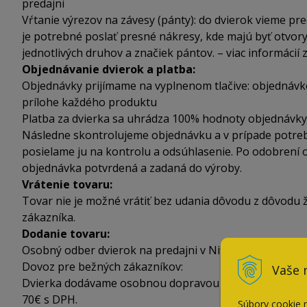
predajni
Vŕtanie výrezov na závesy (pánty): do dvierok vieme pre
je potrebné poslať presné nákresy, kde majú byť otvory
jednotlivých druhov a značiek pántov. – viac informácií 
Objednávanie dvierok a platba:
Objednávky prijímame na vyplnenom tlačive: objednávko
prílohe každého produktu
Platba za dvierka sa uhrádza 100% hodnoty objednávky
Následne skontrolujeme objednávku a v prípade potreb
posielame ju na kontrolu a odsúhlasenie. Po odobrení o
objednávka potvrdená a zadaná do výroby.
Vrátenie tovaru:
Tovar nie je možné vrátiť bez udania dôvodu z dôvodu ž
zákazníka.
Dodanie tovaru:
Osobný odber dvierok na predajni v Nitre je zadarmo.
Dovoz pre bežných zákazníkov:
Vaše 
Dvierka dodávame osobnou dopravou alebo kuriérskou s
70€ s DPH.
Súbory cookie 