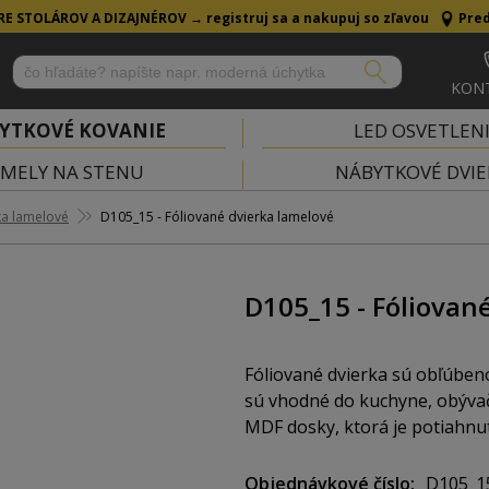
RE STOLÁROV A DIZAJNÉROV →
registruj sa a nakupuj so zľavou
Pred
KON
YTKOVÉ KOVANIE
LED OSVETLEN
MELY NA STENU
NÁBYTKOVÉ DVIE
ka lamelové
D105_15 - Fóliované dvierka lamelové
D105_15 - Fóliovan
Fóliované dvierka sú obľúben
sú vhodné do kuchyne, obývačk
MDF dosky, ktorá je potiahnut
a povrchové úpravy, takže si
štýlu.
Objednávkové číslo
D105_1