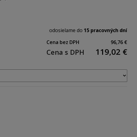
odosielame do
15 pracovných dní
Cena bez DPH
96,76 €
119,02
€
Cena s DPH