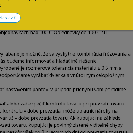
e.
lužbou podľa zložitosti objednávky. Cena za dopravu je
Nastaviť
objednávkach nad 100 €. Objednávky do 100 € sú
vyrábané je možné, že sa vyskytne kombinácia frézovania a
vás budeme informovať a hľadať iné riešenie.
vyrobené je rozmerová tolerancia materiálu ± 0,5 mm a
 neodporúčame vyrábať dvierka s vnútorným celoplošným
ovať nastavením pántov. V prípade priehybu vám poradíme
vať alebo zabezpečiť kontrolu tovaru pri prevzatí tovaru.
o kontrolu v dobe prevzatia, môže uplatniť nároky na
var už v dobe prevzatia tovaru. Ak kupujúci na základe
atí tovaru, kupujúci je povinný zistené viditeľné chyby
najneskôr však do 3 pracovných dní od prevzatia tovaru a