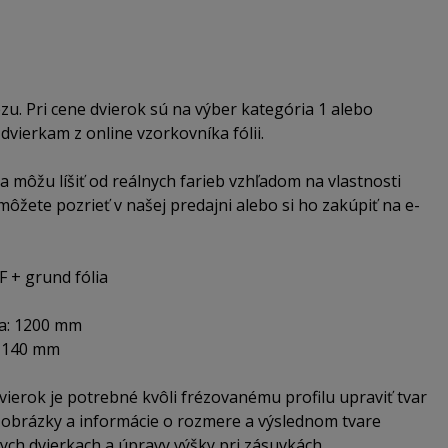
zu. Pri cene dvierok sú na výber kategória 1 alebo
 dvierkam z online vzorkovníka fólii.
a môžu líšiť od reálnych farieb vzhľadom na vlastnosti
môžete pozrieť v našej predajni alebo si ho zakúpiť na e-
F + grund fólia
ka: 1200 mm
: 140 mm
ierok je potrebné kvôli frézovanému profilu upraviť tvar
ii obrázky a informácie o rozmere a výslednom tvare
ych dvierkach a úpravy výšky pri zásuvkách.