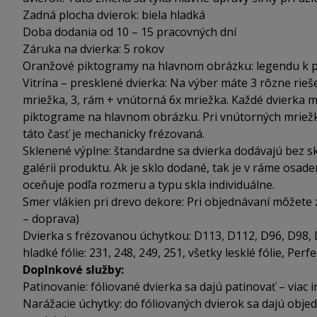
Zadná plocha dvierok: biela hladká
Doba dodania od 10 – 15 pracovných dní
Záruka na dvierka: 5 rokov
Oranžové piktogramy na hlavnom obrázku: legendu k p
Vitrína – presklené dvierka: Na výber máte 3 rôzne rieše
mriežka, 3, rám + vnútorná 6x mriežka. Každé dvierka m
piktograme na hlavnom obrázku. Pri vnútorných mriežka
táto časť je mechanicky frézovaná.
Sklenené výplne: štandardne sa dvierka dodávajú bez sk
galérii produktu. Ak je sklo dodané, tak je v ráme osa
oceňuje podľa rozmeru a typu skla individuálne.
Smer vlákien pri drevo dekore: Pri objednávaní môžete zv
– doprava)
Dvierka s frézovanou úchytkou: D113, D112, D96, D98, D
hladké fólie: 231, 248, 249, 251, všetky lesklé fólie, Perf
Doplnkové služby:
Patinovanie: fóliované dvierka sa dajú patinovať – viac i
Narážacie úchytky: do fóliovaných dvierok sa dajú objedn