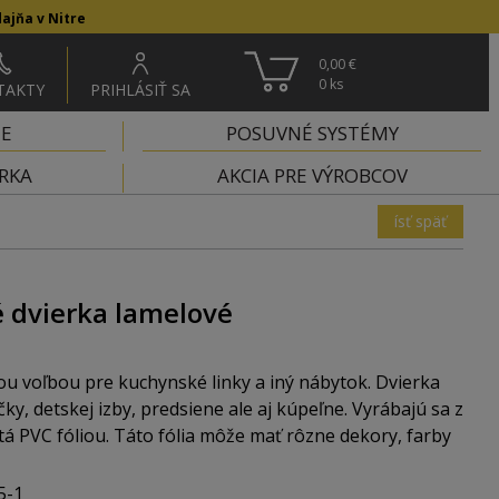
ajňa v Nitre
0,00 €
0
ks
TAKTY
PRIHLÁSIŤ SA
IE
POSUVNÉ SYSTÉMY
RKA
AKCIA PRE VÝROBCOV
ísť späť
é dvierka lamelové
ou voľbou pre kuchynské linky a iný nábytok. Dvierka
y, detskej izby, predsiene ale aj kúpeľne. Vyrábajú sa z
á PVC fóliou. Táto fólia môže mať rôzne dekory, farby
 môžete vybrať dvierka presne podľa vášho vkusu a
5-1