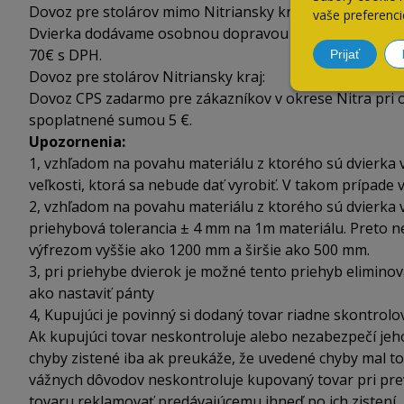
Dovoz pre stolárov mimo Nitriansky kraj:
vaše preferenci
Dvierka dodávame osobnou dopravou alebo kuriérskou s
70€ s DPH.
Prijať
Dovoz pre stolárov Nitriansky kraj:
Dovoz CPS zadarmo pre zákazníkov v okrese Nitra pri 
spoplatnené sumou 5 €.
Upozornenia:
1, vzhľadom na povahu materiálu z ktorého sú dvierka 
veľkosti, ktorá sa nebude dať vyrobiť. V takom prípade 
2, vzhľadom na povahu materiálu z ktorého sú dvierka 
priehybová tolerancia ± 4 mm na 1m materiálu. Preto
výfrezom vyššie ako 1200 mm a širšie ako 500 mm.
3, pri priehybe dvierok je možné tento priehyb elimin
ako nastaviť pánty
4, Kupujúci je povinný si dodaný tovar riadne skontrolo
Ak kupujúci tovar neskontroluje alebo nezabezpečí jeh
chyby zistené iba ak preukáže, že uvedené chyby mal to
vážnych dôvodov neskontroluje kupovaný tovar pri prevz
tovaru reklamovať predávajúcemu ihneď po ich zistení, 