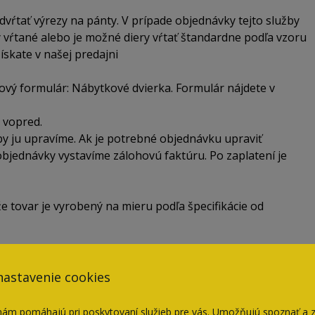
dvŕtať výrezy na pánty. V prípade objednávky tejto služby
 vŕtané alebo je možné diery vŕtať štandardne podľa vzoru
získate v našej predajni
vý formulár: Nábytkové dvierka. Formulár nájdete v
 vopred.
y ju upravíme. Ak je potrebné objednávku upraviť
bjednávky vystavíme zálohovú faktúru. Po zaplatení je
e tovar je vyrobený na mieru podľa špecifikácie od
nastavenie cookies
lužbou podľa zložitosti objednávky. Cena za dopravu je
nám pomáhajú pri poskytovaní služieb pre vás. Umožňujú spoznať a 