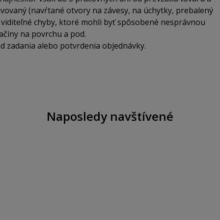
ravovaný (navŕtané otvory na závesy, na úchytky, prebalený
 viditeľné chyby, ktoré mohli byť spôsobené nesprávnou
iačiny na povrchu a pod.
od zadania alebo potvrdenia objednávky.
Naposledy navštívené