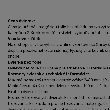
Cena dvierok:
Cena je určená kategóriou fólie bez ohľadu na typ výfre
kategória 2. Konkrétnu fóliu si viete vybrať v prílohe ku
Vzorkovník fólií:
Na e-shope si viete vybrať z online vzorkovníka (farby s
displeja používaného zariadenia). Fyzický vzorkovník si 
shope.
Dvierka bez fólie:
Dvierka bez fólie sú určené pre striekanie. Materiál MD
Rozmery dvierok a technické informácie:
Maximálny možný rozmer dvierok: výška: 2400 mm, šír
Minimálny možný rozmer dvierok: výška: 100 mm. šírka
Hrúbka dvierok: 22 mm
Rozmery frézovaných dvierok: Pri menších rozmeroch dv
frézovania. Pri každom profile frézovania máte v galér
dvierok. Táto zmena sa týka hlavne úpravy šírky pri úzk