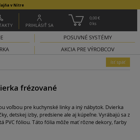
ajňa v Nitre
0,00 €
0
ks
TAKTY
PRIHLÁSIŤ SA
IE
POSUVNÉ SYSTÉMY
RKA
AKCIA PRE VÝROBCOV
ísť späť
vierka frézované
ou voľbou pre kuchynské linky a iný nábytok. Dvierka
y, detskej izby, predsiene ale aj kúpeľne. Vyrábajú sa z
á PVC fóliou. Táto fólia môže mať rôzne dekory, farby
 môžete vybrať dvierka presne podľa vášho vkusu a