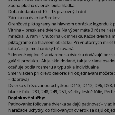
Zadná plocha dvierok: biela hladká
Doba dodania od 10 – 15 pracovných dní
Záruka na dvierka: 5 rokov
Oranžové piktogramy na hlavnom obrázku: legendu k p
Vitrína – presklené dvierka: Na výber máte 3 rôzne rieše
mriežka, 3, rám + vnútorná 6x mriežka. Každé dvierka m
piktograme na hlavnom obrázku. Pri vnútorných mriežka
táto časť je mechanicky frézovaná.
Sklenené výplne: štandardne sa dvierka dodávajú bez sk
galérii produktu. Ak je sklo dodané, tak je v ráme osa
oceňuje podľa rozmeru a typu skla individuálne.
Smer vlákien pri drevo dekore: Pri objednávaní môžete zv
– doprava)
Dvierka s frézovanou úchytkou: D113, D112, D96, D98, D
hladké fólie: 231, 248, 249, 251, všetky lesklé fólie, Perf
Doplnkové služby:
Patinovanie: fóliované dvierka sa dajú patinovať – viac i
Narážacie úchytky: do fóliovaných dvierok sa dajú objedn