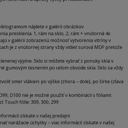
iktogramom nájdete v galérii obrázkov
nia presklenia. 1, rám na sklo, 2, rám + vnútorná 4x
ajú v galérii zobrazenú možnosť vytvorenia vitríny v
ch je z vnútornej strany vždy vidieť surová MDF pretože
lenenej výplne. Sklo si môžete vybrať z ponuky skla v
dené gumovým tesnením po celom obvode skla. Sklo sa vždy
oliť smer vlákien: po výške (zhora – dole), po šírke (zľava
99, D100 nie je možné použiť v kombinácii s fóliami:
ect Touch fólie: 309, 300, 299
nformácií získate v našej predajni
ať narážacie úchytky – viac informácií získate v našej