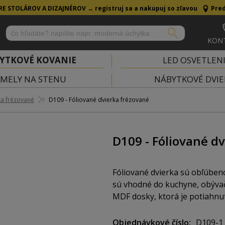
RE STOLÁROV A DIZAJNÉROV →
registruj sa a nakupuj so zľavou
Pred
KON
YTKOVÉ KOVANIE
LED OSVETLEN
MELY NA STENU
NÁBYTKOVÉ DVIE
ka frézované
D109 - Fóliované dvierka frézované
D109 - Fóliované d
Fóliované dvierka sú obľúben
sú vhodné do kuchyne, obývačk
MDF dosky, ktorá je potiahnut
a povrchové úpravy, takže si
štýlu.
Objednávkové číslo
D109-1