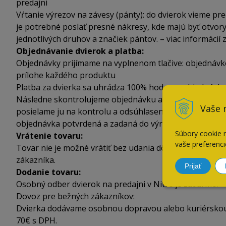
predajni
Vŕtanie výrezov na závesy (pánty): do dvierok vieme pre
je potrebné poslať presné nákresy, kde majú byť otvory
jednotlivých druhov a značiek pántov. – viac informácií 
Objednávanie dvierok a platba:
Objednávky prijímame na vyplnenom tlačive: objednávko
prílohe každého produktu
Platba za dvierka sa uhrádza 100% hodnoty objednávky
Následne skontrolujeme objednávku a v prípade potreb
Vaše 
posielame ju na kontrolu a odsúhlasenie. Po odobrení o
objednávka potvrdená a zadaná do výroby.
Súbory cookie 
Vrátenie tovaru:
vaše preferenci
Tovar nie je možné vrátiť bez udania dôvodu z dôvodu ž
zákazníka.
Prijať
Dodanie tovaru:
Osobný odber dvierok na predajni v Nitre je zadarmo.
Dovoz pre bežných zákazníkov:
Dvierka dodávame osobnou dopravou alebo kuriérskou s
70€ s DPH.