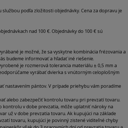
lužbou podľa zložitosti objednávky. Cena za dopravu je
objednávkach nad 100 €. Objednávky do 100 € sú
vyrábané je možné, že sa vyskytne kombinácia frézovania a
vás budeme informovať a hľadať iné riešenie.
vyrobené je rozmerová tolerancia materiálu ± 0,5 mm a
 neodporúčame vyrábať dvierka s vnútorným celoplošným
ovať nastavením pántov. V prípade priehybu vám poradíme
vať alebo zabezpečiť kontrolu tovaru pri prevzatí tovaru.
o kontrolu v dobe prevzatia, môže uplatniť nároky na
var už v dobe prevzatia tovaru. Ak kupujúci na základe
atí tovaru, kupujúci je povinný zistené viditeľné chyby
najneskôr však do 3 pracovných dní od prevzatia tovaru a