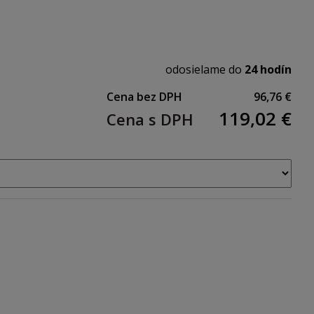
odosielame do
24 hodín
Cena bez DPH
96,76 €
119,02
€
Cena s DPH