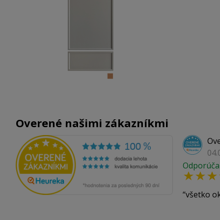
Overené našimi zákazníkmi
Ove
04.
Odporúča
všetko o