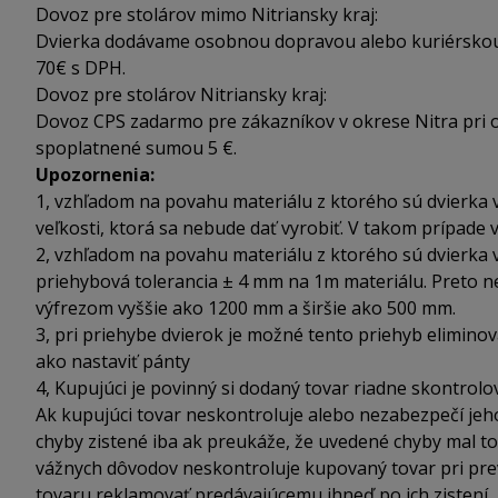
Dovoz pre stolárov mimo Nitriansky kraj:
Dvierka dodávame osobnou dopravou alebo kuriérskou s
70€ s DPH.
Dovoz pre stolárov Nitriansky kraj:
Dovoz CPS zadarmo pre zákazníkov v okrese Nitra pri 
spoplatnené sumou 5 €.
Upozornenia:
1, vzhľadom na povahu materiálu z ktorého sú dvierka 
veľkosti, ktorá sa nebude dať vyrobiť. V takom prípade 
2, vzhľadom na povahu materiálu z ktorého sú dvierka 
priehybová tolerancia ± 4 mm na 1m materiálu. Preto
výfrezom vyššie ako 1200 mm a širšie ako 500 mm.
3, pri priehybe dvierok je možné tento priehyb elimin
ako nastaviť pánty
4, Kupujúci je povinný si dodaný tovar riadne skontrolo
Ak kupujúci tovar neskontroluje alebo nezabezpečí jeh
chyby zistené iba ak preukáže, že uvedené chyby mal to
vážnych dôvodov neskontroluje kupovaný tovar pri prevz
tovaru reklamovať predávajúcemu ihneď po ich zistení, 