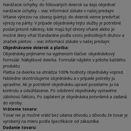
Narážacie úchytky: do fóliovaných dvierok sa dajú objednať
narážacie úchytky – viac informácií získate v našej predajni
Vŕtanie výrezov na závesy (pánty): do dvierok vieme predvŕtať
výrezy na pánty. V prípade objednávky tejto služby je potrebné
poslať presné nákresy, kde majú byť otvory vŕtané alebo je
možné diery vŕtať štandardne podľa vzoru jednotlivých druhov a
značiek pántov. – viac informácií získate v našej predajni
Objednávanie dvierok a platba:
Objednávky prijímame na vyplnenom tlačive: objednávkový
formulár: Nábytkové dvierka. Formulár nájdete v prílohe každého
produktu
Platba za dvierka sa uhrádza 100% hodnoty objednávky vopred.
Následne skontrolujeme objednávku a v prípade potreby ju
upravíme. Ak je potrebné objednávku upraviť posielame ju na
kontrolu a odsúhlasenie. Po odobrení objednávky vystavíme
zálohovú faktúru. Po zaplatení je objednávka potvrdená a zadaná
do výroby.
Vrátenie tovaru:
Tovar nie je možné vrátiť bez udania dôvodu z dôvodu že tovar je
vyrobený na mieru podľa špecifikácie od zákazníka.
Dodanie tovaru: