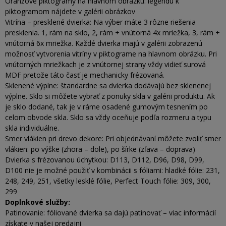
Oranžové piktogramy na hlavnom obrázku: legendu k
piktogramom nájdete v galérii obrázkov
Vitrína – presklené dvierka: Na výber máte 3 rôzne riešenia
presklenia. 1, rám na sklo, 2, rám + vnútorná 4x mriežka, 3, rám +
vnútorná 6x mriežka. Každé dvierka majú v galérii zobrazenú
možnosť vytvorenia vitríny v piktograme na hlavnom obrázku. Pri
vnútorných mriežkach je z vnútornej strany vždy vidieť surová
MDF pretože táto časť je mechanicky frézovaná.
Sklenené výplne: štandardne sa dvierka dodávajú bez sklenenej
výplne. Sklo si môžete vybrať z ponuky skla v galérii produktu. Ak
je sklo dodané, tak je v ráme osadené gumovým tesnením po
celom obvode skla. Sklo sa vždy oceňuje podľa rozmeru a typu
skla individuálne.
Smer vlákien pri drevo dekore: Pri objednávaní môžete zvoliť smer
vlákien: po výške (zhora – dole), po šírke (zľava – doprava)
Dvierka s frézovanou úchytkou: D113, D112, D96, D98, D99,
D100 nie je možné použiť v kombinácii s fóliami: hladké fólie: 231,
248, 249, 251, všetky lesklé fólie, Perfect Touch fólie: 309, 300,
299
Doplnkové služby:
Patinovanie: fóliované dvierka sa dajú patinovať – viac informácií
získate v našej predajni