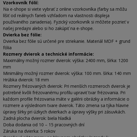
Vzorkovník fólií:
Na e-shope si viete vybrať z online vzorkovníka (farby sa môžu
líšiť od reálnych farieb vzhľadom na vlastnosti displeja
používaného zariadenia). Fyzický vzorkovník si môžete pozrieť v
našej predajni alebo si ho zakúpiť na e-shope.
Dvierka bez fólie:
Dvierka bez fólie sú určené pre striekanie. Materiál MDF + grund
fólia
Rozmery dvierok a technické informácie:
Maximálny možný rozmer dvierok: výška: 2400 mm, šírka: 1200
mm
Minimálny možný rozmer dvierok: výška: 100 mm. šírka: 140 mm
Hrúbka dvierok: 18 mm
Rozmery frézovaných dvierok: Pri menších rozmeroch dvierok je
potrebné kvôli frézovanému profilu upraviť tvar frézovania. Pri
každom profile frézovania máte v galérii obrázky a informácie o
rozmere a výslednom tvare dvierok. Táto zmena sa týka hlavne
úpravy šírky pri úzkych dvierkach a úpravy výšky pri zásuvkách.
Zadná plocha dvierok: biela hladká
Doba dodania od 10 – 15 pracovných dní
Záruka na dvierka: 5 rokov