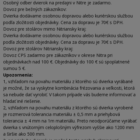
Osobný odber dvierok na predajni v Nitre je zadarmo.
Dovoz pre bežných zákazníkov:
Dvierka dodávame osobnou dopravou alebo kuriérskou službou
podľa zložitosti objednávky. Cena za dopravu je 70€ s DPH.
Dovoz pre stolárov mimo Nitriansky kraj:
Dvierka dodávame osobnou dopravou alebo kuriérskou službou
podľa zložitosti objednávky. Cena za dopravu je 70€ s DPH.
Dovoz pre stolárov Nitriansky kraj:
Dovoz CPS zadarmo pre zákazníkov v okrese Nitra pri
objednávkach nad 100 €. Objednávky do 100 € sú spoplatnené
sumou 5 €.
Upozornenia:
1, vzhľadom na povahu materiálu z ktorého sú dvierka vyrábané
je možné, že sa vyskytne kombinácia frézovania a veľkosti, ktorá
sa nebude dať vyrobiť. V takom prípade vás budeme informovať a
hľadať iné riešenie.
2, vzhľadom na povahu materiálu z ktorého sú dvierka vyrobené
je rozmerová tolerancia materiálu ± 0,5 mm a priehybová
tolerancia ± 4 mm na 1m materiálu. Preto neodporúčame vyrábať
dvierka s vnútorným celoplošným výfrezom vyššie ako 1200 mm
a širšie ako 500 mm.