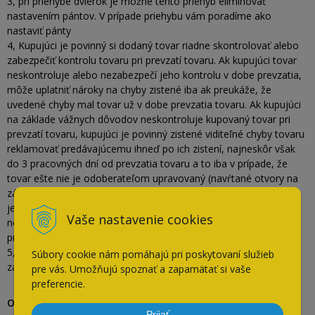
3, pri priehybe dvierok je možné tento priehyb eliminovať
nastavením pántov. V prípade priehybu vám poradíme ako
nastaviť pánty
4, Kupujúci je povinný si dodaný tovar riadne skontrolovať alebo
zabezpečiť kontrolu tovaru pri prevzatí tovaru. Ak kupujúci tovar
neskontroluje alebo nezabezpečí jeho kontrolu v dobe prevzatia,
môže uplatniť nároky na chyby zistené iba ak preukáže, že
uvedené chyby mal tovar už v dobe prevzatia tovaru. Ak kupujúci
na základe vážnych dôvodov neskontroluje kupovaný tovar pri
prevzatí tovaru, kupujúci je povinný zistené viditeľné chyby tovaru
reklamovať predávajúcemu ihneď po ich zistení, najneskôr však
do 3 pracovných dní od prevzatia tovaru a to iba v prípade, že
tovar ešte nie je odoberateľom upravovaný (navŕtané otvory na
závesy, na úchytky, prebalený a podobne). Po tomto termíne nie
je možné reklamovať viditeľné chyby, ktoré mohli byť spôsobené
Vaše nastavenie cookies
nesprávnou manipuláciou – škrabance na dvierkach, obitý roh,
preliačiny na povrchu a pod.
5, Zmeny v objednávke je možné robiť len do 24 hodín od
Súbory cookie nám pomáhajú pri poskytovaní služieb
zadania alebo potvrdenia objednávky.
pre vás. Umožňujú spoznať a zapamätať si vaše
preferencie.
Objednávkové číslo
D110-1
Prijať