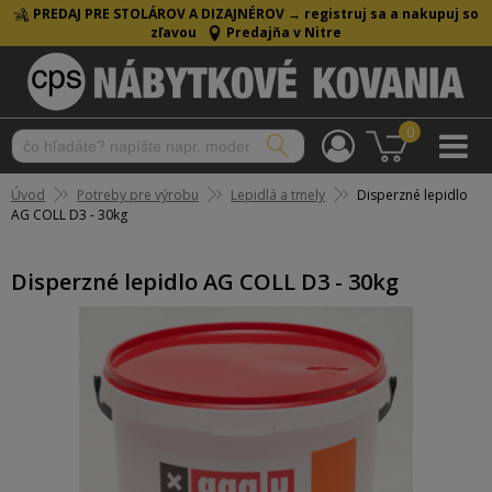
PREDAJ PRE STOLÁROV A DIZAJNÉROV →
registruj sa a nakupuj so
zľavou
Predajňa v Nitre
0
Úvod
Potreby pre výrobu
Lepidlá a tmely
Disperzné lepidlo
AG COLL D3 - 30kg
Disperzné lepidlo AG COLL D3 - 30kg