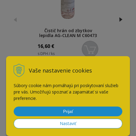
Čistič hrán od zbytkov
lepidla AG-CLEAN M C60473
CA
16,60
€
s DPH / ks
Vaše nastavenie cookies
Naposledy navštívené
Súbory cookie nám pomáhajú pri poskytovaní služieb
pre vás. Umožňujú spoznať a zapamätať si vaše
preferencie.
Disperzné lepidlo AG COLL
D3 - 30kg
Prijať
Nastaviť