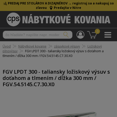
PREDAJ PRE STOLÁROV A DIZAJNÉROV →
registruj sa a nakupuj so
zľavou
Predajňa v Nitre
0
Úvod
Nábytkové kovanie
zásuvkové výsuvy
Ložiskový
plnovýsuv
FGV LPDT 300 - taliansky ložiskový výsuv s doťahom a
tlmením / dĺžka 300 mm / FGV.54.5145.C7.30.X0
FGV LPDT 300 - taliansky ložiskový výsuv s
doťahom a tlmením / dĺžka 300 mm /
FGV.54.5145.C7.30.X0