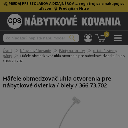
PREDAJ PRE STOLÁROV A DIZAJNÉROV →
registruj sa a nakupuj so
zľavou
Predajňa v Nitre
0
Úvod
Nábytkové kovanie
Pánty na skrinky
ostatné závesy
pánty
Häfele obmedzovač uhla otvorenia pre nábytkové dvierka / biely
/ 366.73.702
Häfele obmedzovač uhla otvorenia pre
nábytkové dvierka / biely / 366.73.702