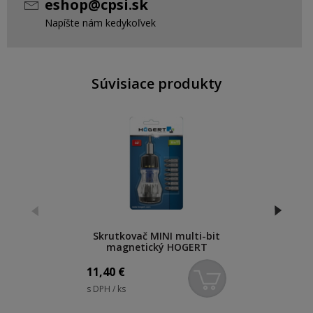
eshop@cpsi.sk
Napíšte nám kedykoľvek
Súvisiace produkty
Skrutkovač MINI multi-bit
magnetický HOGERT
11,40
€
s DPH / ks