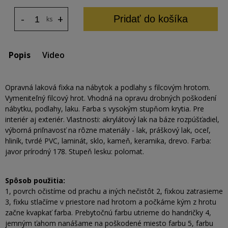
-
+
Pridať do košíka
ks
Popis
Video
Opravná laková fixka na nábytok a podlahy s filcovým hrotom.
Vymeniteľný filcový hrot. Vhodná na opravu drobných poškodení
nábytku, podlahy, laku. Farba s vysokým stupňom krytia. Pre
interiér aj exteriér. Vlastnosti: akrylátový lak na báze rozpúšťadiel,
výborná priľnavosť na rôzne materiály - lak, práškový lak, oceľ,
hliník, tvrdé PVC, laminát, sklo, kameň, keramika, drevo. Farba:
javor prírodný 178. Stupeň lesku: polomat.
Spôsob použitia:
1, povrch očistíme od prachu a iných nečistôt 2, fixkou zatrasieme
3, fixku stlačíme v priestore nad hrotom a počkáme kým z hrotu
začne kvapkať farba. Prebytočnú farbu utrieme do handričky 4,
jemným ťahom nanášame na poškodené miesto farbu 5, farbu