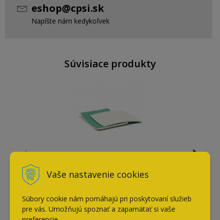
eshop@cpsi.sk
Napíšte nám kedykoľvek
Súvisiace produkty
Leštiaca a brúsiaca tkanina
Vaše nastavenie cookies
10x13 cm
13,50
€
Súbory cookie nám pomáhajú pri poskytovaní služieb
s DPH / ks
pre vás. Umožňujú spoznať a zapamätať si vaše
preferencie.