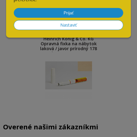
Naposledy navštívené
Prijať
Nastaviť
Heinrich König & Co. KG
Opravná fixka na nábytok
laková / javor prírodný 178
polomat / 243000178
Overené našimi zákazníkmi