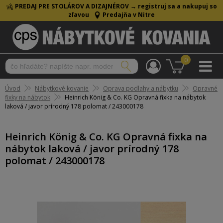
PREDAJ PRE STOLÁROV A DIZAJNÉROV →
registruj sa a nakupuj so
zľavou
Predajňa v Nitre
0
Úvod
Nábytkové kovanie
Oprava podlahy a nábytku
Opravné
fixky na nábytok
Heinrich König & Co. KG Opravná fixka na nábytok
laková / javor prírodný 178 polomat / 243000178
Heinrich König & Co. KG Opravná fixka na
nábytok laková / javor prírodný 178
polomat / 243000178