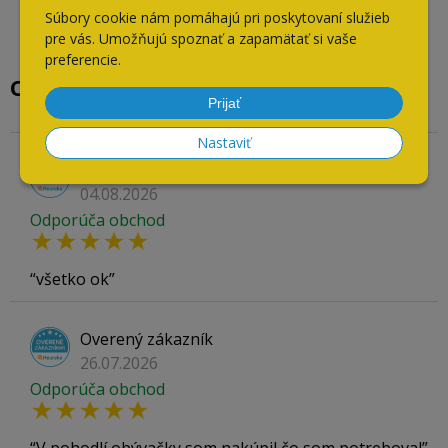
Súbory cookie nám pomáhajú pri poskytovaní služieb
pre vás. Umožňujú spoznať a zapamätať si vaše
preferencie.
Overené našimi zákazníkmi
Prijať
Nastaviť
Overený zákazník
04.08.2026
Odporúča obchod
všetko ok
Overený zákazník
26.07.2026
Odporúča obchod