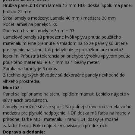
Hrúbka panelu: 18 mm lamela / 3 mm HDF doska. Spolu má panel
hrúbku 21 mm
Šírka lamely a medzery: Lamela 40 mm / medzera 30 mm
Počet lamiel na panely: 5 ks
Rádius na hrane lamely je 3mm = R3
Lamelové panely sú prirodzene kvôli vplyvu pnutia použitého
materiálu mierne prehnuté. Vzhľadom na to že panely sú určené
pre lepenie na stenu, tak priehyb nie je prekážkou pre montáž
lepením. Prípustná tolerancia pri priehybe výrobku vplyvom pnutia
použitého materiálu je ± 4 mm na 1 bežný meter.
Záruka na lamely je 5 rokov.
Z technologických dôvodov sú dekoračné panely nevhodné do
vlhkého prostredia.
Montáž:
Panel sa lepí priamo na stenu lepidlom mamut. Lepidlo nájdete v
súvisiacich produktoch.
Lamely je možné súvisle spojiť. Na jednej strane má lamela voľnú
medzeru pre plynulé nadpojenie. HDF doska má farbu na hrane v
prírodnej farbe MDF materiálu. Hranu HDF dosky je možné
zafarbiť fixkou. Fixku nájdete v súvisiacich produktoch.
Doprava a dodanie: