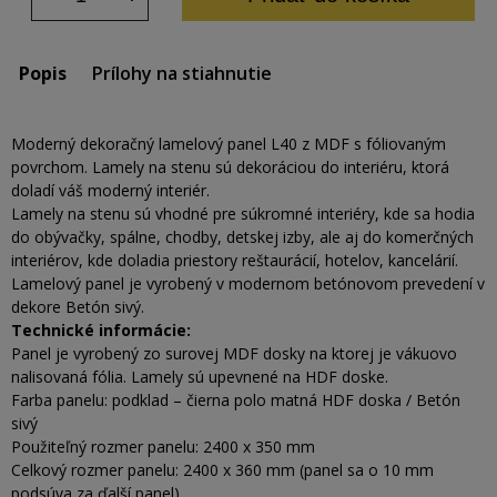
Popis
Prílohy na stiahnutie
Moderný dekoračný lamelový panel L40 z MDF s fóliovaným
povrchom. Lamely na stenu sú dekoráciou do interiéru, ktorá
doladí váš moderný interiér.
Lamely na stenu sú vhodné pre súkromné interiéry, kde sa hodia
do obývačky, spálne, chodby, detskej izby, ale aj do komerčných
interiérov, kde doladia priestory reštaurácií, hotelov, kancelárií.
Lamelový panel je vyrobený v modernom betónovom prevedení v
dekore Betón sivý.
Technické informácie:
Panel je vyrobený zo surovej MDF dosky na ktorej je vákuovo
nalisovaná fólia. Lamely sú upevnené na HDF doske.
Farba panelu: podklad – čierna polo matná HDF doska / Betón
sivý
Použiteľný rozmer panelu: 2400 x 350 mm
Celkový rozmer panelu: 2400 x 360 mm (panel sa o 10 mm
podsúva za ďalší panel)