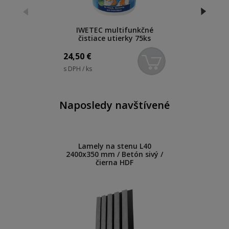
IWETEC multifunkčné
čistiace utierky 75ks
24,50
€
s DPH / ks
Naposledy navštívené
Lamely na stenu L40
2400x350 mm / Betón sivý /
čierna HDF