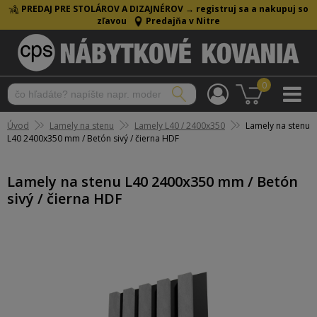
PREDAJ PRE STOLÁROV A DIZAJNÉROV →
registruj sa a nakupuj so
zľavou
Predajňa v Nitre
0
Úvod
Lamely na stenu
Lamely L40 / 2400x350
Lamely na stenu
L40 2400x350 mm / Betón sivý / čierna HDF
Lamely na stenu L40 2400x350 mm / Betón
sivý / čierna HDF