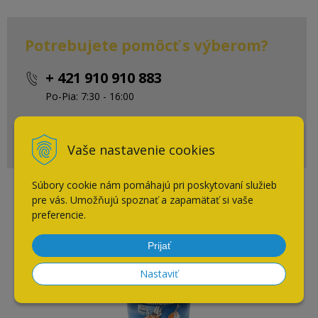
Potrebujete pomôcť s výberom?
+ 421 910 910 883
Po-Pia: 7:30 - 16:00
eshop@cpsi.sk
Napíšte nám kedykoľvek
Vaše nastavenie cookies
Súbory cookie nám pomáhajú pri poskytovaní služieb
pre vás. Umožňujú spoznať a zapamätať si vaše
Súvisiace produkty
preferencie.
Prijať
Nastaviť