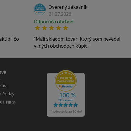
Overený zákazník
21.07.2026
Odporúča obchod
akúpil čo
Mali skladom tovar, ktorý som nevedel
v iných obchodoch kúpiť.
nás:
án Buday
 01 Nitra