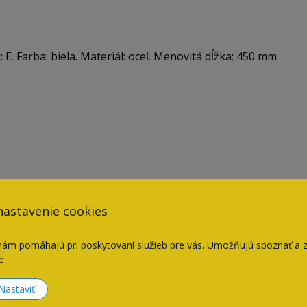
 Farba: biela. Materiál: oceľ. Menovitá dĺžka: 450 mm.
nastavenie cookies
nám pomáhajú pri poskytovaní služieb pre vás. Umožňujú spoznať a 
e.
Naposledy navštívené
Nastaviť