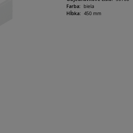
Farba
biela
Hĺbka
450 mm