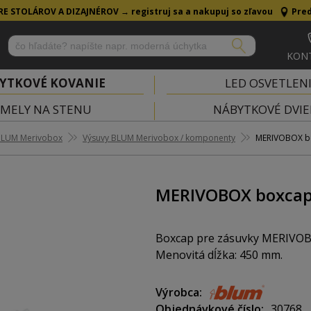
RE STOLÁROV A DIZAJNÉROV →
registruj sa a nakupuj so zľavou
Pred
KON
YTKOVÉ KOVANIE
LED OSVETLEN
MELY NA STENU
NÁBYTKOVÉ DVIE
BLUM Merivobox
Výsuvy BLUM Merivobox / komponenty
MERIVOBOX b
MERIVOBOX boxcap
Boxcap pre zásuvky MERIVOBOX 
Menovitá dĺžka: 450 mm.
Výrobca
Objednávkové číslo
30768