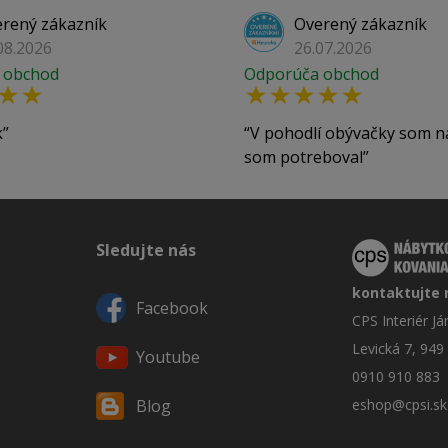
rený zákazník
Overený zákazník
08.2026
26.07.2026
 obchod
Odporúča obchod
k
V pohodlí obývačky som n
som potreboval
Sledujte nás
kontaktujte 
Facebook
CPS Interiér J
Levická 7, 949
Youtube
0910 910 883
eshop@cpsi.sk
Blog