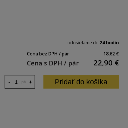
odosielame do
24 hodín
Cena bez DPH / pár
18,62 €
22,90
€
Cena s DPH / pár
Pridať do košíka
-
+
pár