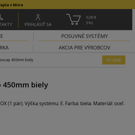
ajňa v Nitre
0,00 €
0
ks
TAKTY
PRIHLÁSIŤ SA
IE
POSUVNÉ SYSTÉMY
RKA
AKCIA PRE VÝROBCOV
ísť späť
oxcap 450mm biely
 450mm biely
(1 pár). Výška systému: E. Farba: biela. Materiál: oceľ.