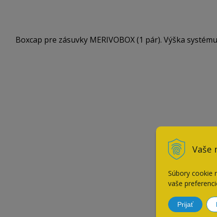
Boxcap pre zásuvky MERIVOBOX (1 pár). Výška systému: E.
Vaše 
Súbory cookie 
vaše preferenci
Prijať