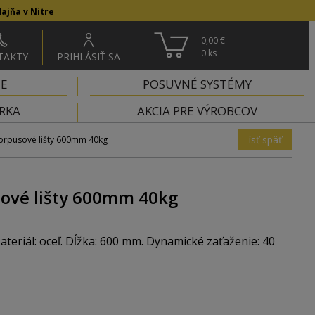
ajňa v Nitre
0,00 €
0
ks
TAKTY
PRIHLÁSIŤ SA
IE
POSUVNÉ SYSTÉMY
RKA
AKCIA PRE VÝROBCOV
ísť späť
rpusové lišty 600mm 40kg
ové lišty 600mm 40kg
eriál: oceľ. Dĺžka: 600 mm. Dynamické zaťaženie: 40