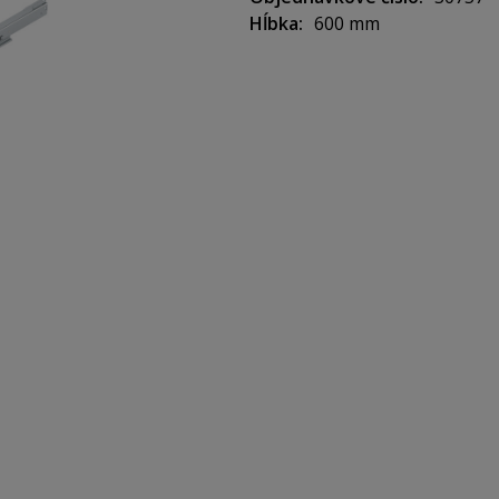
Hĺbka
600 mm