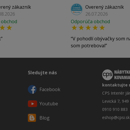
rený zákazník
Overený zákazník
08.2026
26.07.2026
 obchod
Odporúča obchod
k
V pohodlí obývačky som n
som potreboval
Sledujte nás
kontaktujte 
Facebook
CPS Interiér J
Levická 7, 949
Youtube
0910 910 883
eshop@cpsi.sk
Blog