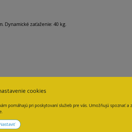
m. Dynamické zaťaženie: 40 kg.
nastavenie cookies
nám pomáhajú pri poskytovaní služieb pre vás. Umožňujú spoznať a 
e.
Naposledy navštívené
Nastaviť