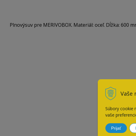
Plnovýsuv pre MERIVOBOX. Materiál: oceľ. Dĺžka: 600 m
Vaše 
Súbory cookie 
vaše preferenci
Prijať