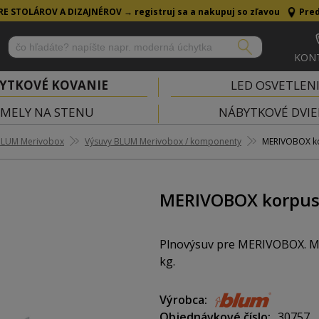
RE STOLÁROV A DIZAJNÉROV →
registruj sa a nakupuj so zľavou
Pred
KON
YTKOVÉ KOVANIE
LED OSVETLEN
MELY NA STENU
NÁBYTKOVÉ DVIE
BLUM Merivobox
Výsuvy BLUM Merivobox / komponenty
MERIVOBOX ko
MERIVOBOX korpus
Plnovýsuv pre MERIVOBOX. Mat
kg.
Výrobca
Objednávkové číslo
30757