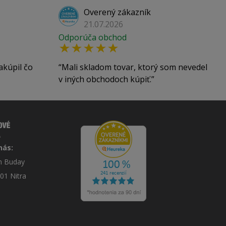
Overený zákazník
21.07.2026
Odporúča obchod
akúpil čo
Mali skladom tovar, ktorý som nevedel
v iných obchodoch kúpiť.
nás:
án Buday
 01 Nitra