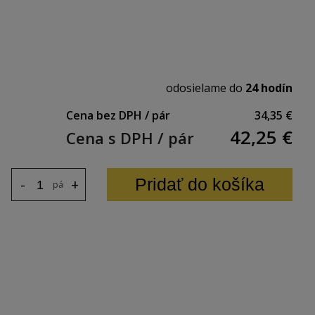
odosielame do
24 hodín
Cena bez DPH / pár
34,35 €
42,25
€
Cena s DPH / pár
Pridať do košíka
-
+
pár