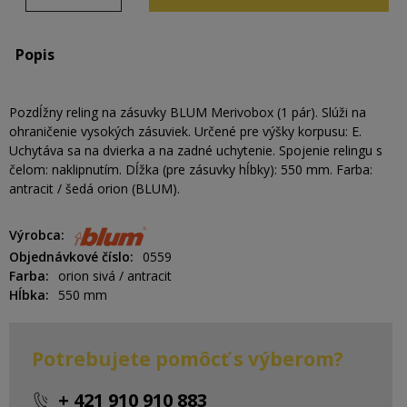
Popis
Pozdĺžny reling na zásuvky BLUM Merivobox (1 pár). Slúži na
ohraničenie vysokých zásuviek. Určené pre výšky korpusu: E.
Uchytáva sa na dvierka a na zadné uchytenie. Spojenie relingu s
čelom: naklipnutím. Dĺžka (pre zásuvky hĺbky): 550 mm. Farba:
antracit / šedá orion (BLUM).
Výrobca
Objednávkové číslo
0559
Farba
orion sivá / antracit
Hĺbka
550 mm
Potrebujete pomôcť s výberom?
+ 421 910 910 883