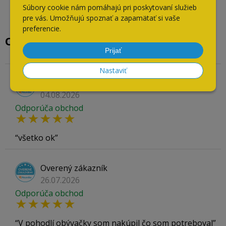
Súbory cookie nám pomáhajú pri poskytovaní služieb
pre vás. Umožňujú spoznať a zapamätať si vaše
preferencie.
Overené našimi zákazníkmi
Prijať
Nastaviť
Overený zákazník
04.08.2026
Odporúča obchod
všetko ok
Overený zákazník
26.07.2026
Odporúča obchod
V pohodlí obývačky som nakúpil čo som potreboval