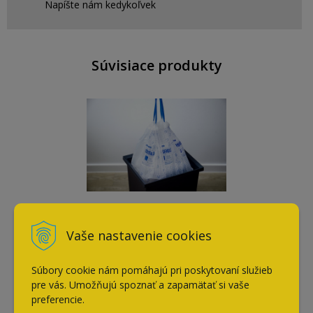
Napíšte nám kedykoľvek
Súvisiace produkty
Zaťahovacie vrecia na
odpad M 15ks 15l-19l
Vaše nastavenie cookies
5,40
€
Súbory cookie nám pomáhajú pri poskytovaní služieb
s DPH / ks
pre vás. Umožňujú spoznať a zapamätať si vaše
preferencie.