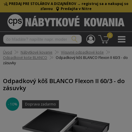
PREDAJ PRE STOLÁROV A DIZAJNÉROV →
registruj sa a nakupuj so
zľavou
Predajňa v Nitre
0
Úvod
Nábytkové kovanie
Výsuvné odpadkové koše
Odpadkové koše BLANCO
Odpadkový kôš BLANCO Flexon II 60/3 - do
zásuvky
Odpadkový kôš BLANCO Flexon II 60/3 - do
zásuvky
- 10%
Doprava zadarmo