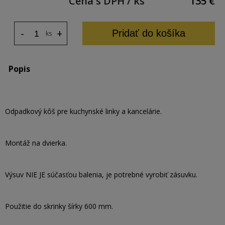
Cena s DPH / ks
135
€
-
+
Pridať do košíka
ks
Popis
Odpadkový kôš pre kuchynské linky a kancelárie.
Montáž na dvierka.
Výsuv NIE JE súčasťou balenia, je potrebné vyrobiť zásuvku.
Použitie do skrinky šírky 600 mm.