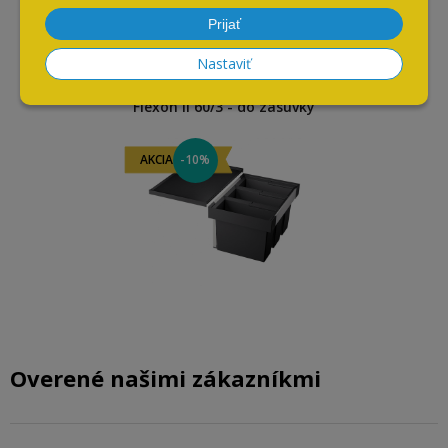
Naposledy navštívené
Prijať
Nastaviť
Odpadkový kôš BLANCO
Flexon II 60/3 - do zásuvky
AKCIA
-10%
Overené našimi zákazníkmi